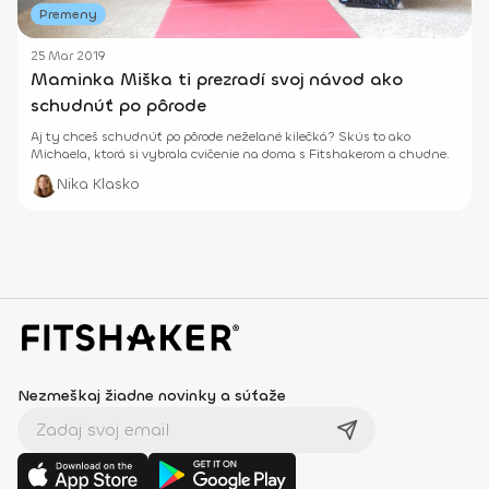
Premeny
25 Mar 2019
Maminka Miška ti prezradí svoj návod ako
schudnúť po pôrode
Aj ty chceš schudnúť po pôrode neželané kilečká? Skús to ako
Michaela, ktorá si vybrala cvičenie na doma s Fitshakerom a chudne.
Nika Klasko
Nezmeškaj žiadne novinky a súťaže