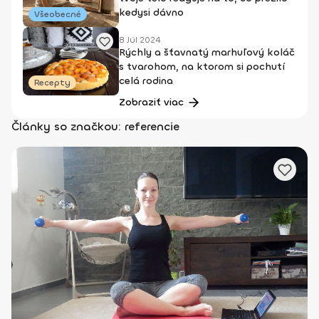
kedysi dávno
Všeobecné
8 Júl 2024
Rýchly a šťavnatý marhuľový koláč
s tvarohom, na ktorom si pochutí
celá rodina
Recepty
Zobraziť viac
Články so značkou: referencie