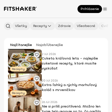
Prihlásenie
Všetky
Recepty
Zdravie
Všeobecné
Cvičen
Najčítanejšie
Najobľúbenejšie
2 Júl 2026
Cuketa kráľovná leta - najlepšie
cuketové recepty, ktoré musíte
vyskúšať
Recepty
20 Júl 2026
Extra ľahký a rýchly marhuľový
koláč s mrveničkou
Recepty
26 Júl 2026
Nie si príliš precitlivená. Možno len
tvoje telo reaguje na to, čo prežilo