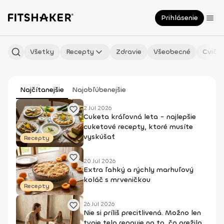
Prihlásenie
Všetky
Recepty
Zdravie
Všeobecné
Cvičen
Najčítanejšie
Najobľúbenejšie
2 Júl 2026
Cuketa kráľovná leta - najlepšie
cuketové recepty, ktoré musíte
vyskúšať
Recepty
20 Júl 2026
Extra ľahký a rýchly marhuľový
koláč s mrveničkou
Recepty
26 Júl 2026
Nie si príliš precitlivená. Možno len
tvoje telo reaguje na to, čo prežilo