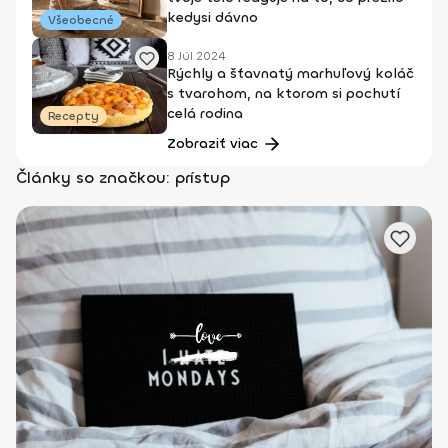
kedysi dávno
Všeobecné
8 Júl 2024
Rýchly a šťavnatý marhuľový koláč
s tvarohom, na ktorom si pochutí
celá rodina
Recepty
Zobraziť viac
Články so značkou: prístup