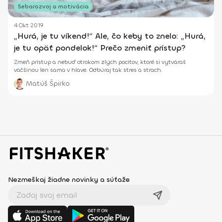
Sebarozvoj a motivácia
4 Okt 2019
„Hurá, je tu víkend!“ Ale, čo keby to znelo: „Hurá,
je tu opäť pondelok!“ Prečo zmeniť prístup?
Zmeň prístup a nebuď otrokom zlých pocitov, ktoré si vytváraš
väčšinou len sama v hlave. Odbúraj tak stres a strach.
Matúš Špirko
Nezmeškaj žiadne novinky a súťaže