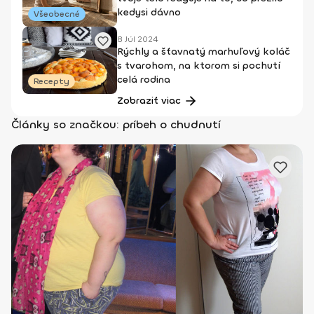
kedysi dávno
Všeobecné
8 Júl 2024
Rýchly a šťavnatý marhuľový koláč
s tvarohom, na ktorom si pochutí
celá rodina
Recepty
Zobraziť viac
Články so značkou: príbeh o chudnutí