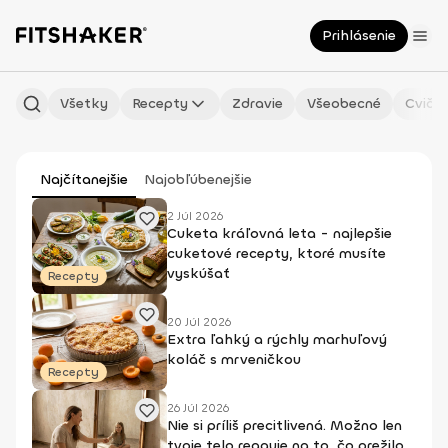
Prihlásenie
Všetky
Recepty
Zdravie
Všeobecné
Cvičen
Najčítanejšie
Najobľúbenejšie
2 Júl 2026
Cuketa kráľovná leta - najlepšie
cuketové recepty, ktoré musíte
vyskúšať
Recepty
20 Júl 2026
Extra ľahký a rýchly marhuľový
koláč s mrveničkou
Recepty
26 Júl 2026
Nie si príliš precitlivená. Možno len
tvoje telo reaguje na to, čo prežilo