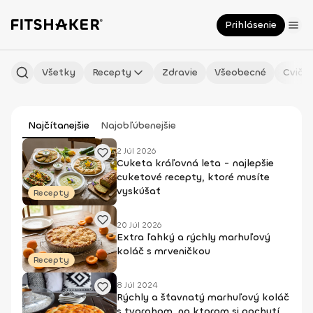
Prihlásenie
Všetky
Recepty
Zdravie
Všeobecné
Cvičen
Najčítanejšie
Najobľúbenejšie
2 Júl 2026
Cuketa kráľovná leta - najlepšie
cuketové recepty, ktoré musíte
vyskúšať
Recepty
20 Júl 2026
Extra ľahký a rýchly marhuľový
koláč s mrveničkou
Recepty
8 Júl 2024
Rýchly a šťavnatý marhuľový koláč
s tvarohom, na ktorom si pochutí