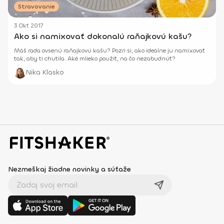
Stravovanie
3 Okt 2017
Ako si namixovať dokonalú raňajkovú kašu?
Máš rada ovsenú raňajkovú kašu? Pozri si, ako ideálne ju namixovať
tak, aby ti chutila. Aké mlieko použiť, na čo nezabudnúť?
Nika Klasko
Nezmeškaj žiadne novinky a súťaže