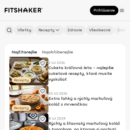
Prihlásenie
Všetky
Recepty
Zdravie
Všeobecné
Cvičen
Najčítanejšie
Najobľúbenejšie
2 Júl 2026
Cuketa kráľovná leta - najlepšie
cuketové recepty, ktoré musíte
vyskúšať
Recepty
20 Júl 2026
Extra ľahký a rýchly marhuľový
koláč s mrveničkou
Recepty
8 Júl 2024
Rýchly a šťavnatý marhuľový koláč
s tvarohom, na ktorom si pochutí