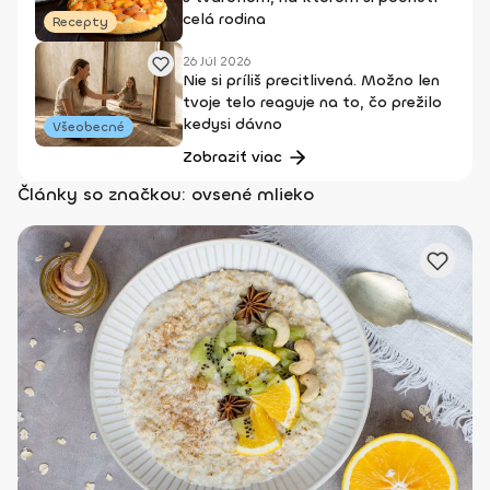
celá rodina
Recepty
26 Júl 2026
Nie si príliš precitlivená. Možno len
tvoje telo reaguje na to, čo prežilo
kedysi dávno
Všeobecné
Zobraziť viac
Články so značkou: ovsené mlieko