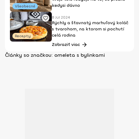
kedysi dávno
Všeobecné
8 Júl 2024
Rýchly a šťavnatý marhuľový koláč
s tvarohom, na ktorom si pochutí
celá rodina
Recepty
Zobraziť viac
Články so značkou: omeleta s bylinkami