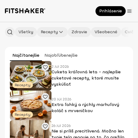
Prihlásenie
Všetky
Recepty
Zdravie
Všeobecné
Cvičen
Najčítanejšie
Najobľúbenejšie
2 Júl 2026
Cuketa kráľovná leta - najlepšie
cuketové recepty, ktoré musíte
vyskúšať
Recepty
20 Júl 2026
Extra ľahký a rýchly marhuľový
koláč s mrveničkou
Recepty
26 Júl 2026
Nie si príliš precitlivená. Možno len
tvoje telo reaguje na to, čo prežilo