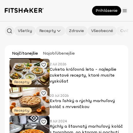
Prihlásenie
Všetky
Recepty
Zdravie
Všeobecné
Cvičen
Najčítanejšie
Najobľúbenejšie
2 Júl 2026
Cuketa kráľovná leta - najlepšie
cuketové recepty, ktoré musíte
vyskúšať
Recepty
20 Júl 2026
Extra ľahký a rýchly marhuľový
koláč s mrveničkou
Recepty
8 Júl 2024
Rýchly a šťavnatý marhuľový koláč
s tvarohom, na ktorom si pochutí