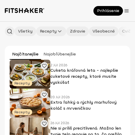
Prihlásenie
Všetky
Recepty
Zdravie
Všeobecné
Cvičen
Najčítanejšie
Najobľúbenejšie
2 Júl 2026
Cuketa kráľovná leta - najlepšie
cuketové recepty, ktoré musíte
vyskúšať
Recepty
20 Júl 2026
Extra ľahký a rýchly marhuľový
koláč s mrveničkou
Recepty
26 Júl 2026
Nie si príliš precitlivená. Možno len
tvoje telo reaguje na to, čo prežilo