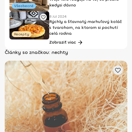
kedysi dávno
Všeobecné
8 Júl 2024
Rýchly a šťavnatý marhuľový koláč
s tvarohom, na ktorom si pochutí
celá rodina
Recepty
Zobraziť viac
Články so značkou: nechty