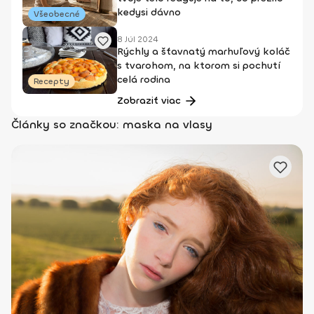
kedysi dávno
Všeobecné
8 Júl 2024
Rýchly a šťavnatý marhuľový koláč
s tvarohom, na ktorom si pochutí
celá rodina
Recepty
Zobraziť viac
Články so značkou: maska na vlasy