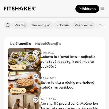
Prihlásenie
Všetky
Recepty
Zdravie
Všeobecné
Cvičen
Najčítanejšie
Najobľúbenejšie
2 Júl 2026
Cuketa kráľovná leta - najlepšie
cuketové recepty, ktoré musíte
vyskúšať
Recepty
20 Júl 2026
Extra ľahký a rýchly marhuľový
koláč s mrveničkou
Recepty
26 Júl 2026
Nie si príliš precitlivená. Možno len
tvoje telo reaguje na to, čo prežilo