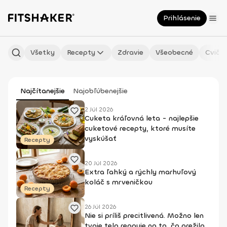
Prihlásenie
Všetky
Recepty
Zdravie
Všeobecné
Cvičen
Najčítanejšie
Najobľúbenejšie
2 Júl 2026
Cuketa kráľovná leta - najlepšie
cuketové recepty, ktoré musíte
vyskúšať
Recepty
20 Júl 2026
Extra ľahký a rýchly marhuľový
koláč s mrveničkou
Recepty
26 Júl 2026
Nie si príliš precitlivená. Možno len
tvoje telo reaguje na to, čo prežilo