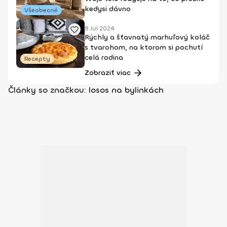
kedysi dávno
Všeobecné
8 Júl 2024
Rýchly a šťavnatý marhuľový koláč
s tvarohom, na ktorom si pochutí
celá rodina
Recepty
Zobraziť viac
Články so značkou: losos na bylinkách