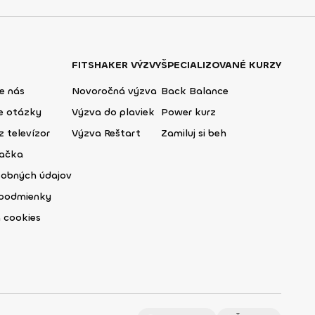
FITSHAKER VÝZVY
ŠPECIALIZOVANÉ KURZY
e nás
Novoročná výzva
Back Balance
ie otázky
Výzva do plaviek
Power kurz
z televízor
Výzva Reštart
Zamiluj si beh
lačka
sobných údajov
podmienky
 cookies