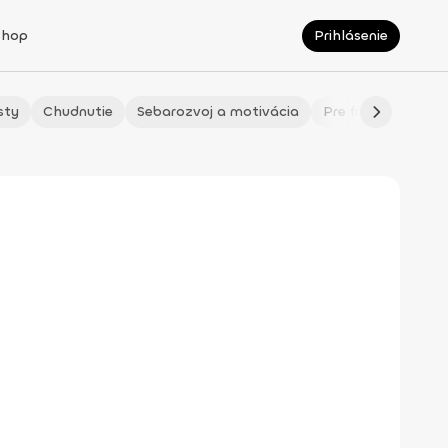
Shop
Prihlásenie
sty
Chudnutie
Sebarozvoj a motivácia
Pre fitmaminky