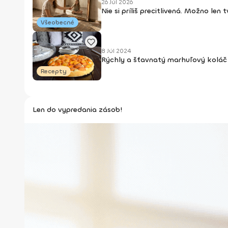
26 Júl 2026
Nie si príliš precitlivená. Možno len
Všeobecné
8 Júl 2024
Rýchly a šťavnatý marhuľový koláč 
Recepty
Len do vypredania zásob!