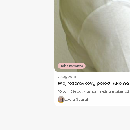
Tehotenstvo
7 Aug 2018
Môj rozprávkový pôrod. Ako na
Pôrod môže byť krásnym, nežným priam až rozp
Lucia Švaral