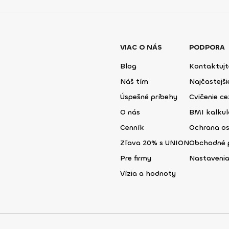
VIAC O NÁS
PODPORA
Blog
Kontaktujt
Náš tím
Najčastejš
Úspešné príbehy
Cvičenie ce
O nás
BMI kalku
Cenník
Ochrana o
Zľava 20% s UNION
Obchodné 
Pre firmy
Nastavenia
Vízia a hodnoty