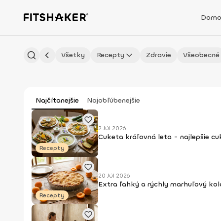
Domo
Všetky
Recepty
Zdravie
Všeobecné
Najčítanejšie
Najobľúbenejšie
2 Júl 2026
Cuketa kráľovná leta - najlepšie c
Recepty
20 Júl 2026
Extra ľahký a rýchly marhuľový kol
Recepty