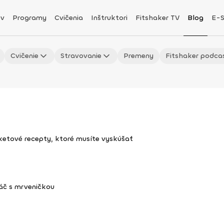
v
Programy
Cvičenia
Inštruktori
Fitshaker TV
Blog
E-
Cvičenie
Stravovanie
Premeny
Fitshaker podca
uketové recepty, ktoré musíte vyskúšať
áč s mrveničkou