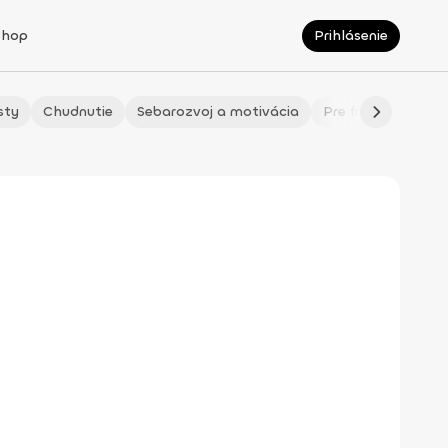
Shop
Prihlásenie
sty
Chudnutie
Sebarozvoj a motivácia
Pre fitmaminky