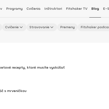
v
Programy
Cvičenia
Inštruktori
Fitshaker TV
Blog
E-
Cvičenie
Stravovanie
Premeny
Fitshaker podca
uketové recepty, ktoré musíte vyskúšať
áč s mrveničkou