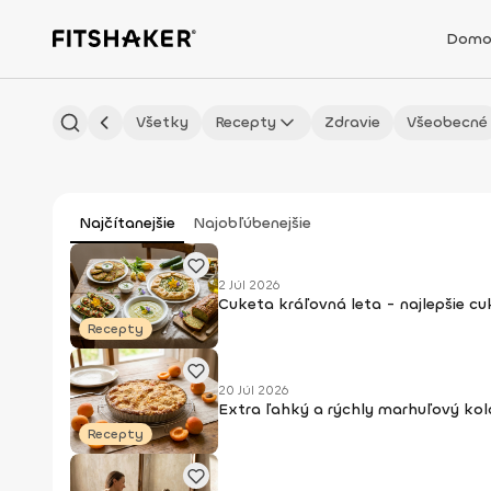
Domo
Všetky
Recepty
Zdravie
Všeobecné
Najčítanejšie
Najobľúbenejšie
2 Júl 2026
Cuketa kráľovná leta - najlepšie c
Recepty
20 Júl 2026
Extra ľahký a rýchly marhuľový kol
Recepty