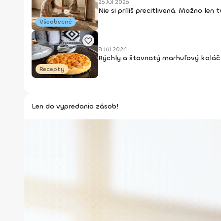
26 Júl 2026
Nie si príliš precitlivená. Možno len
Všeobecné
8 Júl 2024
Rýchly a šťavnatý marhuľový koláč 
Recepty
Len do vypredania zásob!