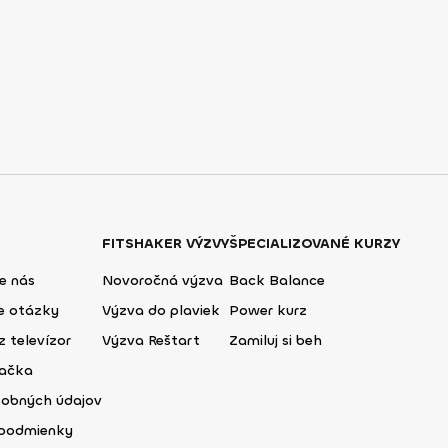
FITSHAKER VÝZVY
ŠPECIALIZOVANÉ KURZY
e nás
Novoročná výzva
Back Balance
ie otázky
Výzva do plaviek
Power kurz
z televízor
Výzva Reštart
Zamiluj si beh
lačka
sobných údajov
podmienky