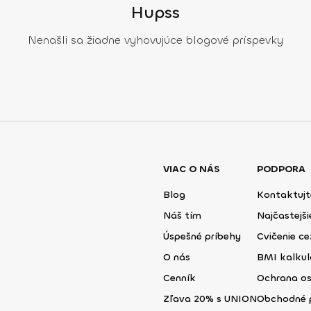
Hupss
Nenašli sa žiadne vyhovujúce blogové príspevky
VIAC O NÁS
PODPORA
Blog
Kontaktujt
Náš tím
Najčastejš
Úspešné príbehy
Cvičenie ce
O nás
BMI kalku
Cenník
Ochrana o
Zľava 20% s UNION
Obchodné 