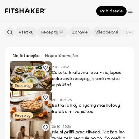
Prihlásenie
Všetky
Recepty
Zdravie
Všeobecné
Cvičen
Najčítanejšie
Najobľúbenejšie
2 Júl 2026
Cuketa kráľovná leta - najlepšie
cuketové recepty, ktoré musíte
vyskúšať
Recepty
20 Júl 2026
Extra ľahký a rýchly marhuľový
koláč s mrveničkou
Recepty
26 Júl 2026
Nie si príliš precitlivená. Možno len
tvoje telo reaguje na to, čo prežilo