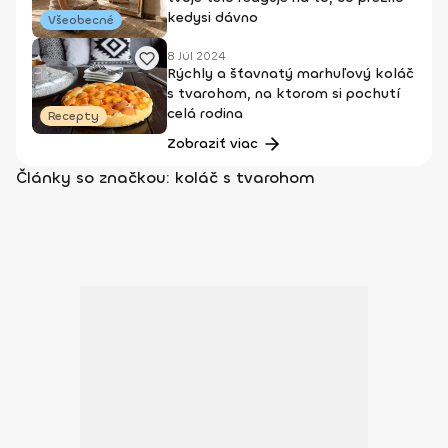
kedysi dávno
Všeobecné
8 Júl 2024
Rýchly a šťavnatý marhuľový koláč
s tvarohom, na ktorom si pochutí
celá rodina
Recepty
Zobraziť viac
Články so značkou: koláč s tvarohom