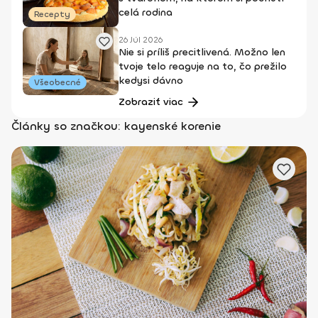
celá rodina
Recepty
26 Júl 2026
Nie si príliš precitlivená. Možno len
tvoje telo reaguje na to, čo prežilo
kedysi dávno
Všeobecné
Zobraziť viac
Články so značkou: kayenské korenie