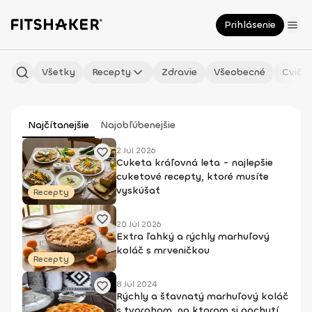
Prihlásenie
Všetky
Recepty
Zdravie
Všeobecné
Cvičen
Najčítanejšie
Najobľúbenejšie
2 Júl 2026
Cuketa kráľovná leta - najlepšie
cuketové recepty, ktoré musíte
vyskúšať
Recepty
20 Júl 2026
Extra ľahký a rýchly marhuľový
koláč s mrveničkou
Recepty
8 Júl 2024
Rýchly a šťavnatý marhuľový koláč
s tvarohom, na ktorom si pochutí