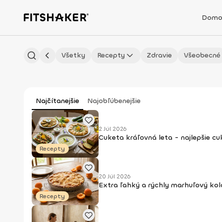
Domo
Všetky
Recepty
Zdravie
Všeobecné
Najčítanejšie
Najobľúbenejšie
2 Júl 2026
Cuketa kráľovná leta - najlepšie c
Recepty
20 Júl 2026
Extra ľahký a rýchly marhuľový kol
Recepty