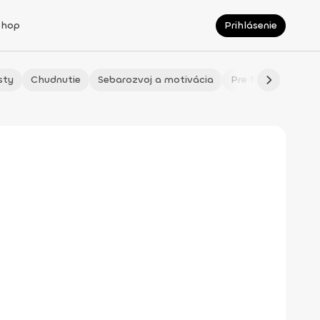
Shop
Prihlásenie
sty
Chudnutie
Sebarozvoj a motivácia
Pre fitmaminky