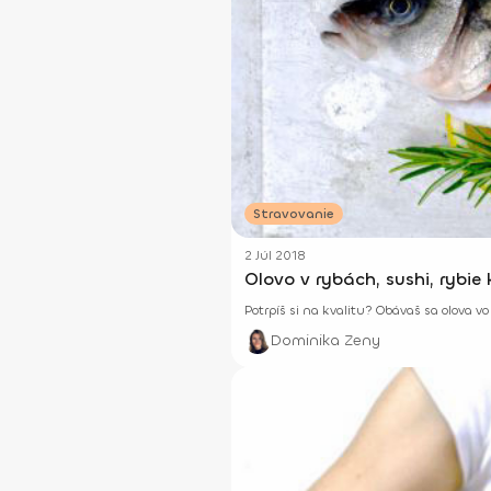
Stravovanie
2 Júl 2018
Olovo v rybách, sushi, rybie
Potrpíš si na kvalitu? Obávaš sa olova 
Dominika Zeny