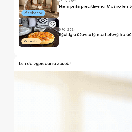
26 Júl 2026
Nie si príliš precitlivená. Možno len
Všeobecné
8 Júl 2024
Rýchly a šťavnatý marhuľový koláč 
Recepty
Len do vypredania zásob!