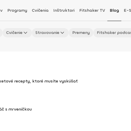
v
Programy
Cvičenia
Inštruktori
Fitshaker TV
Blog
E-
Cvičenie
Stravovanie
Premeny
Fitshaker podca
uketové recepty, ktoré musíte vyskúšať
áč s mrveničkou