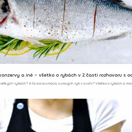
 konzervy a iné – všetko o rybách v 2.časti rozhovoru s 
vo veľkých rybách? A čo konzumácia surových rýb v sushi? Všetko o rybách a mo