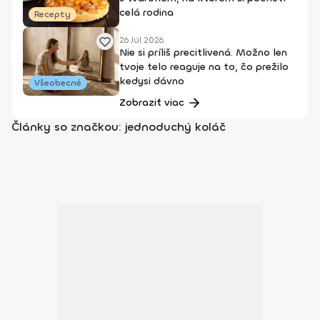
celá rodina
Recepty
26 Júl 2026
Nie si príliš precitlivená. Možno len
tvoje telo reaguje na to, čo prežilo
kedysi dávno
Všeobecné
Zobraziť viac
Články so značkou: jednoduchý koláč