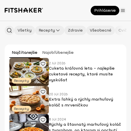
Prihlásenie
Všetky
Recepty
Zdravie
Všeobecné
Cvičen
Najčítanejšie
Najobľúbenejšie
2 Júl 2026
Cuketa kráľovná leta - najlepšie
cuketové recepty, ktoré musíte
vyskúšať
Recepty
20 Júl 2026
Extra ľahký a rýchly marhuľový
koláč s mrveničkou
Recepty
8 Júl 2024
Rýchly a šťavnatý marhuľový koláč
s tvarohom, na ktorom si pochutí