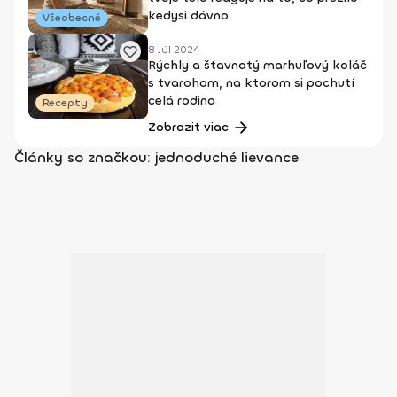
kedysi dávno
Všeobecné
8 Júl 2024
Rýchly a šťavnatý marhuľový koláč
s tvarohom, na ktorom si pochutí
celá rodina
Recepty
Zobraziť viac
Články so značkou: jednoduché lievance