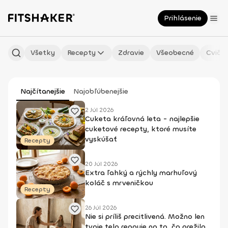
Prihlásenie
Všetky
Recepty
Zdravie
Všeobecné
Cvičen
Najčítanejšie
Najobľúbenejšie
2 Júl 2026
Cuketa kráľovná leta - najlepšie
cuketové recepty, ktoré musíte
vyskúšať
Recepty
20 Júl 2026
Extra ľahký a rýchly marhuľový
koláč s mrveničkou
Recepty
26 Júl 2026
Nie si príliš precitlivená. Možno len
tvoje telo reaguje na to, čo prežilo