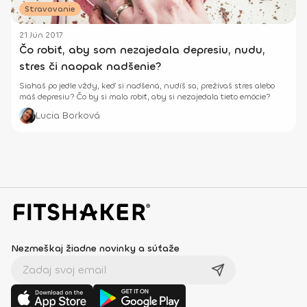
Stravovanie
21 Jún 2017
Čo robiť, aby som nezajedala depresiu, nudu,
stres či naopak nadšenie?
Siahaš po jedle vždy, keď si nadšená, nudíš sa, prežívaš stres alebo
máš depresiu? Čo by si mala robiť, aby si nezajedala tieto emócie?
Lucia Borková
Nezmeškaj žiadne novinky a súťaže