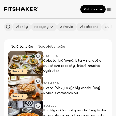
Prihlásenie
Všetky
Recepty
Zdravie
Všeobecné
Cvičen
Najčítanejšie
Najobľúbenejšie
2 Júl 2026
Cuketa kráľovná leta - najlepšie
cuketové recepty, ktoré musíte
vyskúšať
Recepty
20 Júl 2026
Extra ľahký a rýchly marhuľový
koláč s mrveničkou
Recepty
8 Júl 2024
Rýchly a šťavnatý marhuľový koláč
s tvarohom, na ktorom si pochutí