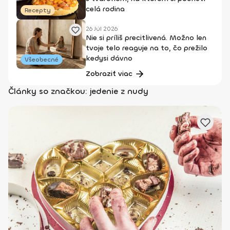
celá rodina
Recepty
26 Júl 2026
Nie si príliš precitlivená. Možno len
tvoje telo reaguje na to, čo prežilo
kedysi dávno
Všeobecné
Zobraziť viac
Články so značkou: jedenie z nudy