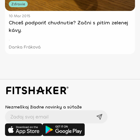
Zdravie
10 Mar 2015
Chceš podporiť chudnutie? Začni s pitím zelenej
kávy.
.
Danka Fráková
Nezmeškaj žiadne novinky a súťaže