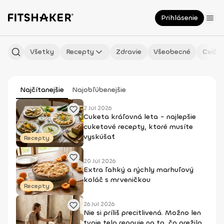
Prihlásenie
Všetky
Recepty
Zdravie
Všeobecné
Cvičen
Najčítanejšie
Najobľúbenejšie
2 Júl 2026
Cuketa kráľovná leta - najlepšie
cuketové recepty, ktoré musíte
vyskúšať
Recepty
20 Júl 2026
Extra ľahký a rýchly marhuľový
koláč s mrveničkou
Recepty
26 Júl 2026
Nie si príliš precitlivená. Možno len
tvoje telo reaguje na to, čo prežilo