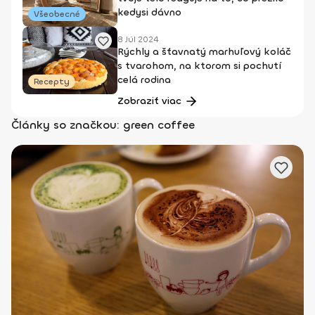
kedysi dávno
Všeobecné
8 Júl 2024
Rýchly a šťavnatý marhuľový koláč
s tvarohom, na ktorom si pochutí
celá rodina
Recepty
Zobraziť viac
Články so značkou: green coffee