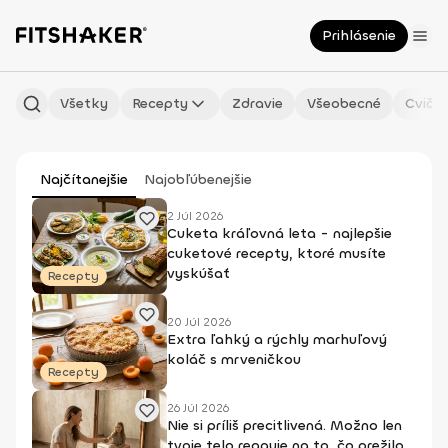
Prihlásenie
Všetky
Recepty
Zdravie
Všeobecné
Cvičen
Najčítanejšie
Najobľúbenejšie
2 Júl 2026
Cuketa kráľovná leta - najlepšie
cuketové recepty, ktoré musíte
vyskúšať
Recepty
20 Júl 2026
Extra ľahký a rýchly marhuľový
koláč s mrveničkou
Recepty
26 Júl 2026
Nie si príliš precitlivená. Možno len
tvoje telo reaguje na to, čo prežilo