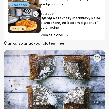
kedysi dávno
Všeobecné
8 Júl 2024
Rýchly a šťavnatý marhuľový koláč
s tvarohom, na ktorom si pochutí
celá rodina
Recepty
Zobraziť viac
Články so značkou: gluten free