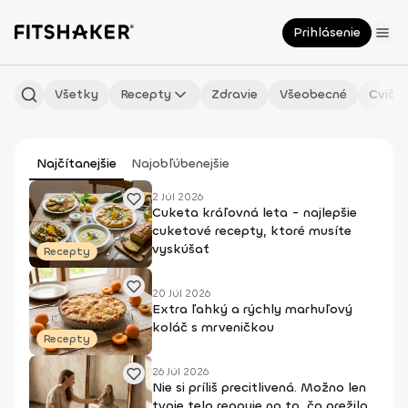
Prihlásenie
Všetky
Recepty
Zdravie
Všeobecné
Cvičen
Najčítanejšie
Najobľúbenejšie
2 Júl 2026
Cuketa kráľovná leta - najlepšie
cuketové recepty, ktoré musíte
vyskúšať
Recepty
20 Júl 2026
Extra ľahký a rýchly marhuľový
koláč s mrveničkou
Recepty
26 Júl 2026
Nie si príliš precitlivená. Možno len
tvoje telo reaguje na to, čo prežilo