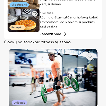
kedysi dávno
Všeobecné
8 Júl 2024
Rýchly a šťavnatý marhuľový koláč
s tvarohom, na ktorom si pochutí
celá rodina
Recepty
Zobraziť viac
Články so značkou: fitness vystava
Cvičenie