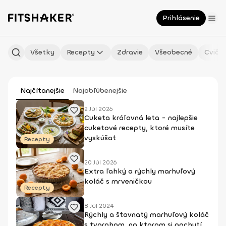
Prihlásenie
Všetky
Recepty
Zdravie
Všeobecné
Cvičen
Najčítanejšie
Najobľúbenejšie
2 Júl 2026
Cuketa kráľovná leta - najlepšie
cuketové recepty, ktoré musíte
vyskúšať
Recepty
20 Júl 2026
Extra ľahký a rýchly marhuľový
koláč s mrveničkou
Recepty
8 Júl 2024
Rýchly a šťavnatý marhuľový koláč
s tvarohom, na ktorom si pochutí