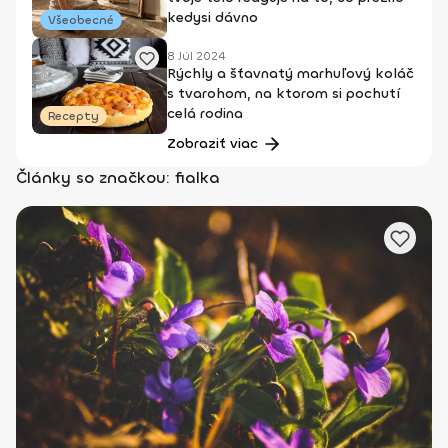
kedysi dávno
Všeobecné
8 Júl 2024
Rýchly a šťavnatý marhuľový koláč
s tvarohom, na ktorom si pochutí
celá rodina
Recepty
Zobraziť viac
Články so značkou: fialka