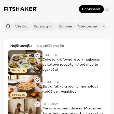
Prihlásenie
Všetky
Recepty
Zdravie
Všeobecné
Cvičen
Najčítanejšie
Najobľúbenejšie
2 Júl 2026
Cuketa kráľovná leta - najlepšie
cuketové recepty, ktoré musíte
vyskúšať
Recepty
20 Júl 2026
Extra ľahký a rýchly marhuľový
koláč s mrveničkou
Recepty
26 Júl 2026
Nie si príliš precitlivená. Možno len
tvoje telo reaguje na to, čo prežilo