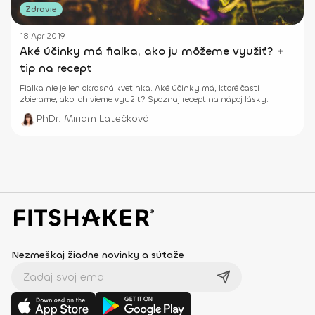
Zdravie
18 Apr 2019
Aké účinky má fialka, ako ju môžeme využiť? +
tip na recept
Fialka nie je len okrasná kvetinka. Aké účinky má, ktoré časti
zbierame, ako ich vieme využiť? Spoznaj recept na nápoj lásky.
PhDr. Miriam Latečková
Nezmeškaj žiadne novinky a súťaže