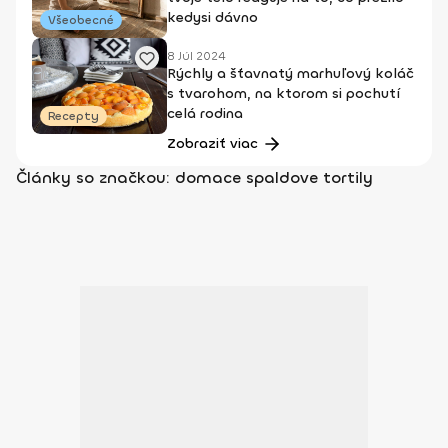
kedysi dávno
Všeobecné
8 Júl 2024
Rýchly a šťavnatý marhuľový koláč
s tvarohom, na ktorom si pochutí
celá rodina
Recepty
Zobraziť viac
Články so značkou: domace spaldove tortily