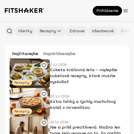
Prihlásenie
Všetky
Recepty
Zdravie
Všeobecné
Cvičen
Najčítanejšie
Najobľúbenejšie
2 Júl 2026
Cuketa kráľovná leta - najlepšie
cuketové recepty, ktoré musíte
vyskúšať
Recepty
20 Júl 2026
Extra ľahký a rýchly marhuľový
koláč s mrveničkou
Recepty
26 Júl 2026
Nie si príliš precitlivená. Možno len
tvoje telo reaguje na to, čo prežilo