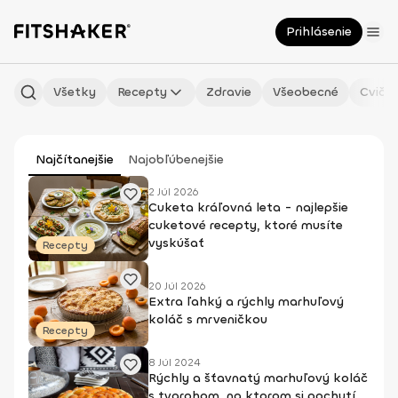
Prihlásenie
Všetky
Recepty
Zdravie
Všeobecné
Cvičen
Najčítanejšie
Najobľúbenejšie
2 Júl 2026
Cuketa kráľovná leta - najlepšie
cuketové recepty, ktoré musíte
vyskúšať
Recepty
20 Júl 2026
Extra ľahký a rýchly marhuľový
koláč s mrveničkou
Recepty
8 Júl 2024
Rýchly a šťavnatý marhuľový koláč
s tvarohom, na ktorom si pochutí