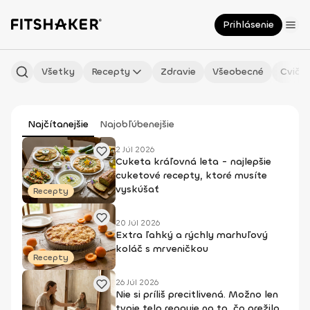
Prihlásenie
Všetky
Recepty
Zdravie
Všeobecné
Cvičen
Najčítanejšie
Najobľúbenejšie
2 Júl 2026
Cuketa kráľovná leta - najlepšie
cuketové recepty, ktoré musíte
vyskúšať
Recepty
20 Júl 2026
Extra ľahký a rýchly marhuľový
koláč s mrveničkou
Recepty
26 Júl 2026
Nie si príliš precitlivená. Možno len
tvoje telo reaguje na to, čo prežilo