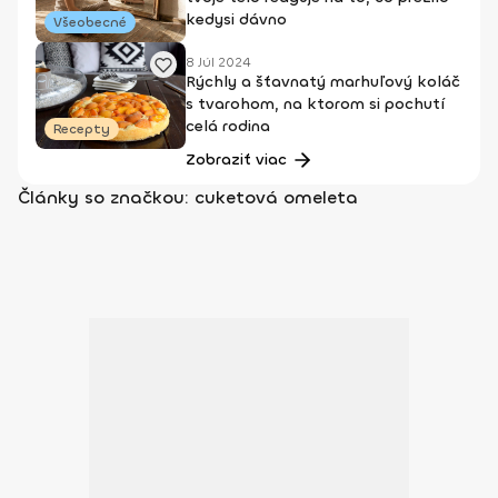
kedysi dávno
Všeobecné
8 Júl 2024
Rýchly a šťavnatý marhuľový koláč
s tvarohom, na ktorom si pochutí
celá rodina
Recepty
Zobraziť viac
Články so značkou: cuketová omeleta