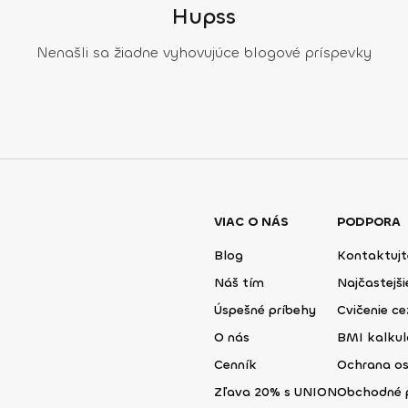
Hupss
Nenašli sa žiadne vyhovujúce blogové príspevky
VIAC O NÁS
PODPORA
Blog
Kontaktujt
Náš tím
Najčastejš
Úspešné príbehy
Cvičenie ce
O nás
BMI kalku
Cenník
Ochrana o
Zľava 20% s UNION
Obchodné 