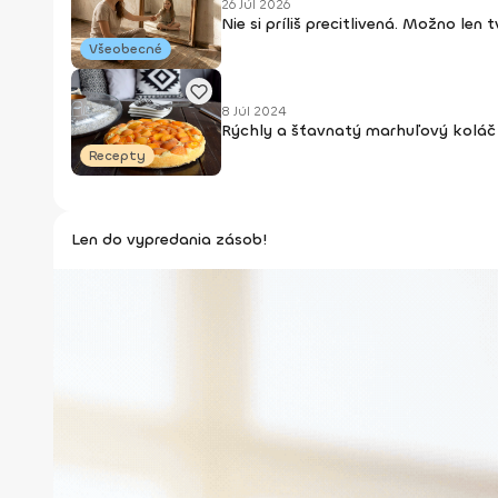
26 Júl 2026
Nie si príliš precitlivená. Možno len
Všeobecné
8 Júl 2024
Rýchly a šťavnatý marhuľový koláč 
Recepty
Len do vypredania zásob!