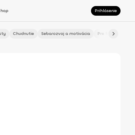
Shop
Prihlásenie
sty
Chudnutie
Sebarozvoj a motivácia
Pre fitmaminky