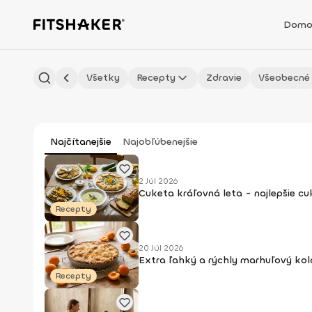
Domo
Všetky
Recepty
Zdravie
Všeobecné
Najčítanejšie
Najobľúbenejšie
2 Júl 2026
Cuketa kráľovná leta - najlepšie c
Recepty
20 Júl 2026
Extra ľahký a rýchly marhuľový kol
Recepty