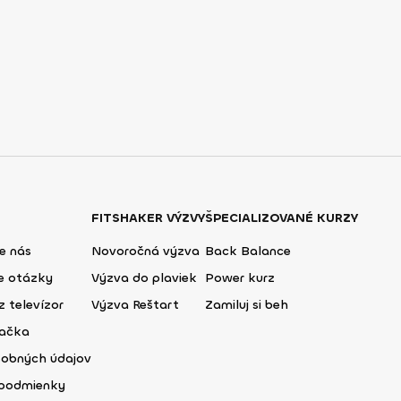
FITSHAKER VÝZVY
ŠPECIALIZOVANÉ KURZY
e nás
Novoročná výzva
Back Balance
ie otázky
Výzva do plaviek
Power kurz
z televízor
Výzva Reštart
Zamiluj si beh
lačka
sobných údajov
podmienky