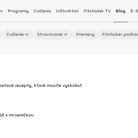
v
Programy
Cvičenia
Inštruktori
Fitshaker TV
Blog
E-
Cvičenie
Stravovanie
Premeny
Fitshaker podca
uketové recepty, ktoré musíte vyskúšať
áč s mrveničkou