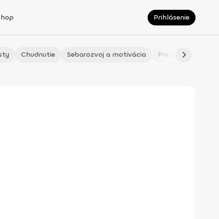
Shop
Prihlásenie
sty
Chudnutie
Sebarozvoj a motivácia
Pre fitmaminky