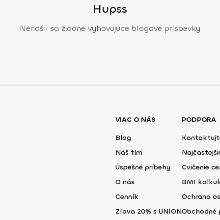
Hupss
Nenašli sa žiadne vyhovujúce blogové príspevky
VIAC O NÁS
PODPORA
Blog
Kontaktujt
Náš tím
Najčastejš
Úspešné príbehy
Cvičenie ce
O nás
BMI kalku
Cenník
Ochrana o
Zľava 20% s UNION
Obchodné 