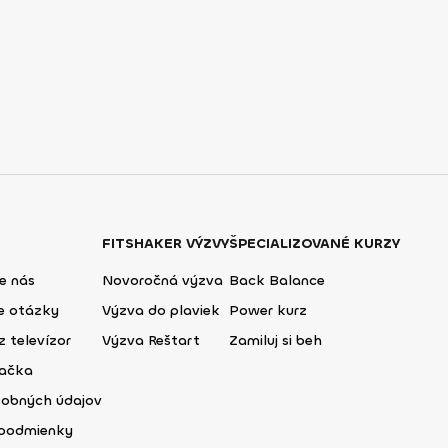
FITSHAKER VÝZVY
ŠPECIALIZOVANÉ KURZY
e nás
Novoročná výzva
Back Balance
ie otázky
Výzva do plaviek
Power kurz
z televízor
Výzva Reštart
Zamiluj si beh
lačka
sobných údajov
podmienky