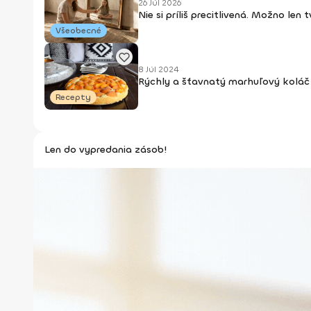
26 Júl 2026
Nie si príliš precitlivená. Možno len
Všeobecné
8 Júl 2024
Rýchly a šťavnatý marhuľový koláč 
Recepty
Len do vypredania zásob!