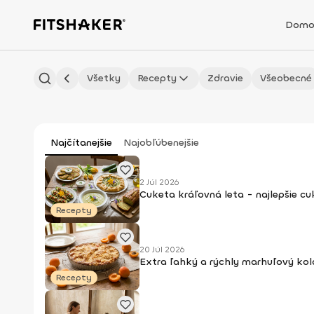
Domo
Všetky
Recepty
Zdravie
Všeobecné
Najčítanejšie
Najobľúbenejšie
2 Júl 2026
Cuketa kráľovná leta - najlepšie c
Recepty
20 Júl 2026
Extra ľahký a rýchly marhuľový kol
Recepty