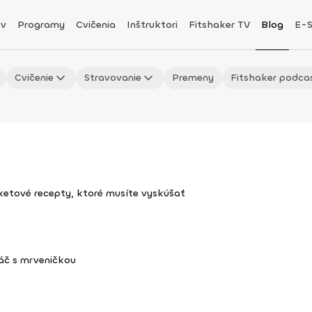
v
Programy
Cvičenia
Inštruktori
Fitshaker TV
Blog
E-
Cvičenie
Stravovanie
Premeny
Fitshaker podca
uketové recepty, ktoré musíte vyskúšať
áč s mrveničkou