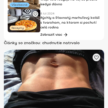
kedysi dávno
Všeobecné
8 Júl 2024
Rýchly a šťavnatý marhuľový koláč
s tvarohom, na ktorom si pochutí
celá rodina
Recepty
Zobraziť viac
Články so značkou: chudnutie natrvalo