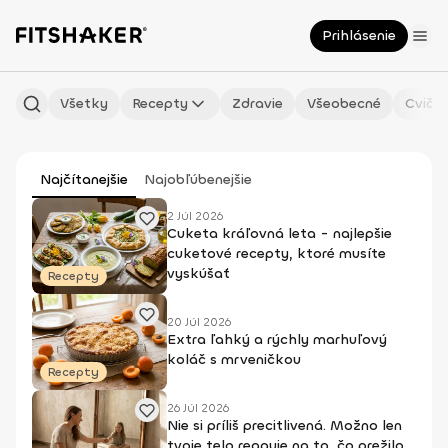
Prihlásenie
Všetky
Recepty
Zdravie
Všeobecné
Cvičen
Najčítanejšie
Najobľúbenejšie
2 Júl 2026
Cuketa kráľovná leta - najlepšie
cuketové recepty, ktoré musíte
vyskúšať
Recepty
20 Júl 2026
Extra ľahký a rýchly marhuľový
koláč s mrveničkou
Recepty
26 Júl 2026
Nie si príliš precitlivená. Možno len
tvoje telo reaguje na to, čo prežilo