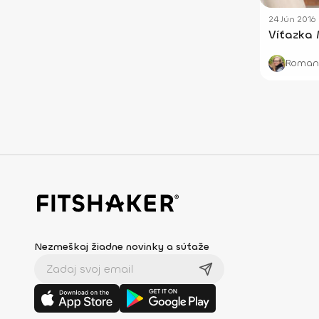
24 Jún 2016
Víťazka 
Romana
Nezmeškaj žiadne novinky a súťaže