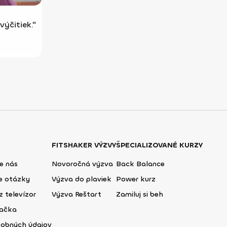
ýčitiek."
FITSHAKER VÝZVY
ŠPECIALIZOVANÉ KURZY
e nás
Novoročná výzva
Back Balance
ie otázky
Výzva do plaviek
Power kurz
z televízor
Výzva Reštart
Zamiluj si beh
lačka
sobných údajov