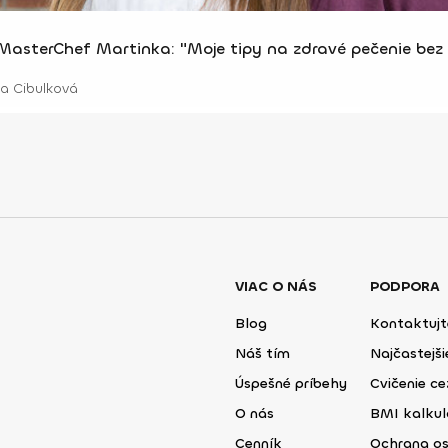
MasterChef Martinka: "Moje tipy na zdravé pečenie bez v
 Cibulková
VIAC O NÁS
PODPORA
Blog
Kontaktujt
Náš tím
Najčastejš
Úspešné príbehy
Cvičenie ce
O nás
BMI kalku
Cenník
Ochrana o