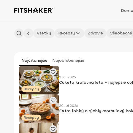
Domo
Všetky
Recepty
Zdravie
Všeobecné
Najčítanejšie
Najobľúbenejšie
2 Júl 2026
Cuketa kráľovná leta - najlepšie c
Recepty
20 Júl 2026
Extra ľahký a rýchly marhuľový kol
Recepty