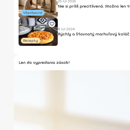
26 Júl 2026
Nie si príliš precitlivená. Možno len
Všeobecné
8 Júl 2024
Rýchly a šťavnatý marhuľový koláč 
Recepty
Len do vypredania zásob!