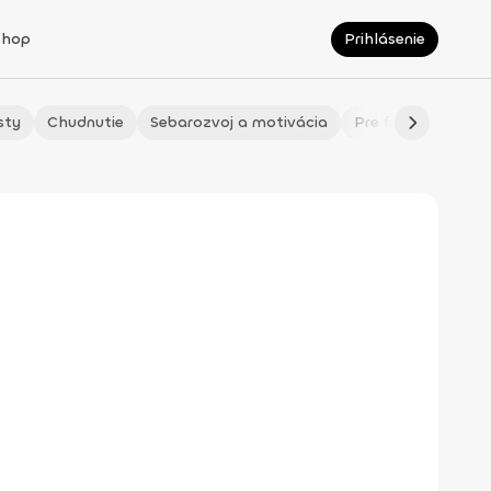
Shop
Prihlásenie
sty
Chudnutie
Sebarozvoj a motivácia
Pre fitmaminky