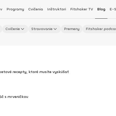
v
Programy
Cvičenia
Inštruktori
Fitshaker TV
Blog
E-
Cvičenie
Stravovanie
Premeny
Fitshaker podca
uketové recepty, ktoré musíte vyskúšať
áč s mrveničkou