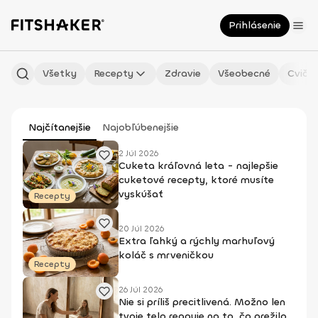
Prihlásenie
Všetky
Recepty
Zdravie
Všeobecné
Cvičen
Najčítanejšie
Najobľúbenejšie
2 Júl 2026
Cuketa kráľovná leta - najlepšie
cuketové recepty, ktoré musíte
vyskúšať
Recepty
20 Júl 2026
Extra ľahký a rýchly marhuľový
koláč s mrveničkou
Recepty
26 Júl 2026
Nie si príliš precitlivená. Možno len
tvoje telo reaguje na to, čo prežilo