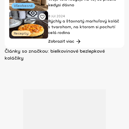
kedysi dávno
Všeobecné
8 Júl 2024
Rýchly a šťavnatý marhuľový koláč
s tvarohom, na ktorom si pochutí
celá rodina
Recepty
Zobraziť viac
Články so značkou: bielkovinové bezlepkové
koláčiky