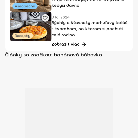
kedysi dávno
Všeobecné
8 Júl 2024
Rýchly a šťavnatý marhuľový koláč
s tvarohom, na ktorom si pochutí
celá rodina
Recepty
Zobraziť viac
Články so značkou: banánová bábovka