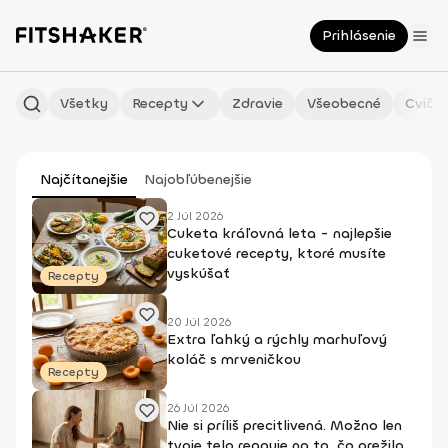
Prihlásenie
Všetky
Recepty
Zdravie
Všeobecné
Cvičen
Najčítanejšie
Najobľúbenejšie
2 Júl 2026
Cuketa kráľovná leta - najlepšie
cuketové recepty, ktoré musíte
vyskúšať
Recepty
20 Júl 2026
Extra ľahký a rýchly marhuľový
koláč s mrveničkou
Recepty
26 Júl 2026
Nie si príliš precitlivená. Možno len
tvoje telo reaguje na to, čo prežilo