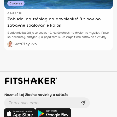
Cvičenie
4 Júl 2019
Zabudni na tréning na dovolenke! 8 tipov na
zábavné spaľovanie kalórií
Spaľovnie kalórií je to posledné, na čo chceš na dvolenke myslieť. Preto
sa nestresuj, oddychuj a popri tom skús napr. tieto zábavné aktivity.
Matúš Špirko
Nezmeškaj žiadne novinky a súťaže