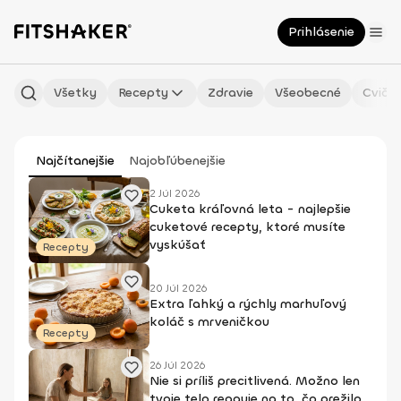
Prihlásenie
Všetky
Recepty
Zdravie
Všeobecné
Cvičen
Najčítanejšie
Najobľúbenejšie
2 Júl 2026
Cuketa kráľovná leta - najlepšie
cuketové recepty, ktoré musíte
vyskúšať
Recepty
20 Júl 2026
Extra ľahký a rýchly marhuľový
koláč s mrveničkou
Recepty
26 Júl 2026
Nie si príliš precitlivená. Možno len
tvoje telo reaguje na to, čo prežilo