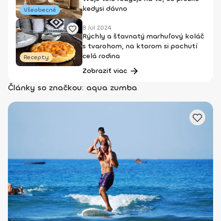
kedysi dávno
Všeobecné
8 Júl 2024
Rýchly a šťavnatý marhuľový koláč
s tvarohom, na ktorom si pochutí
celá rodina
Recepty
Zobraziť viac
Články so značkou: aqua zumba