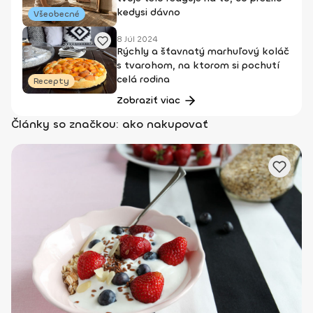
kedysi dávno
Všeobecné
8 Júl 2024
Rýchly a šťavnatý marhuľový koláč
s tvarohom, na ktorom si pochutí
celá rodina
Recepty
Zobraziť viac
Články so značkou: ako nakupovať