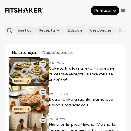
Prihlásenie
Všetky
Recepty
Zdravie
Všeobecné
Cvičen
Najčítanejšie
Najobľúbenejšie
2 Júl 2026
Cuketa kráľovná leta - najlepšie
cuketové recepty, ktoré musíte
vyskúšať
Recepty
20 Júl 2026
Extra ľahký a rýchly marhuľový
koláč s mrveničkou
Recepty
26 Júl 2026
Nie si príliš precitlivená. Možno len
tvoje telo reaguje na to, čo prežilo