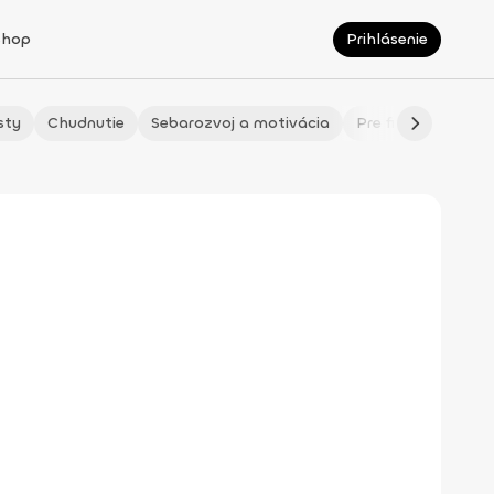
Shop
Prihlásenie
sty
Chudnutie
Sebarozvoj a motivácia
Pre fitmaminky