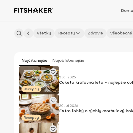
Domo
Všetky
Recepty
Zdravie
Všeobecné
Najčítanejšie
Najobľúbenejšie
2 Júl 2026
Cuketa kráľovná leta - najlepšie c
Recepty
20 Júl 2026
Extra ľahký a rýchly marhuľový kol
Recepty