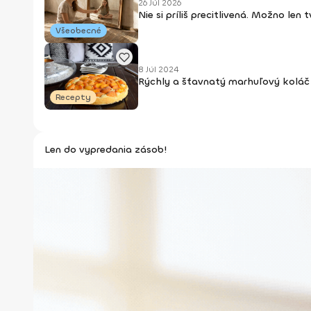
26 Júl 2026
Nie si príliš precitlivená. Možno len
Všeobecné
8 Júl 2024
Rýchly a šťavnatý marhuľový koláč 
Recepty
Len do vypredania zásob!