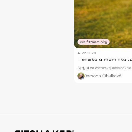
Pre fitmaminky
4 Feb 2020
Trénerka a maminka Ja
Aj ty si na materskej dovolenke
Romana Cibulková