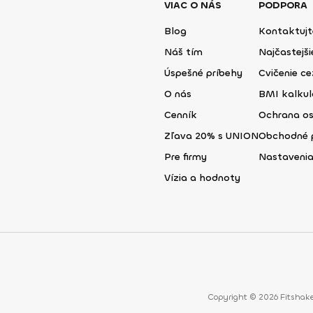
VIAC O NÁS
PODPORA
Blog
Kontaktujt
Náš tím
Najčastejš
Úspešné príbehy
Cvičenie ce
O nás
BMI kalku
Cenník
Ochrana o
Zľava 20% s UNION
Obchodné 
Pre firmy
Nastavenia
Vízia a hodnoty
Copyright © 2026 Fitshake