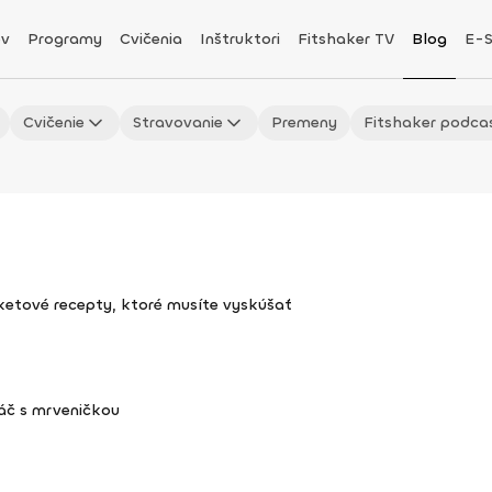
v
Programy
Cvičenia
Inštruktori
Fitshaker TV
Blog
E-
Cvičenie
Stravovanie
Premeny
Fitshaker podca
uketové recepty, ktoré musíte vyskúšať
áč s mrveničkou