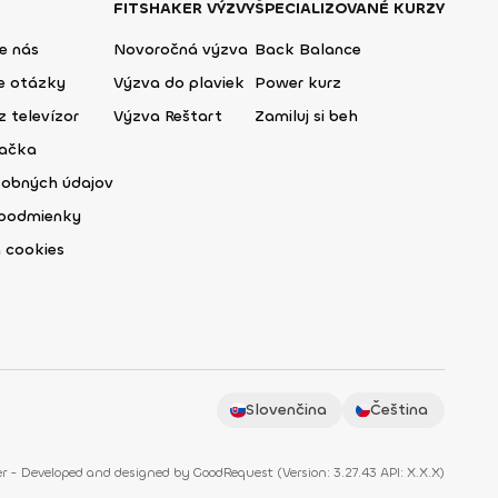
FITSHAKER VÝZVY
ŠPECIALIZOVANÉ KURZY
e nás
Novoročná výzva
Back Balance
ie otázky
Výzva do plaviek
Power kurz
z televízor
Výzva Reštart
Zamiluj si beh
lačka
sobných údajov
podmienky
 cookies
Slovenčina
Čeština
r - Developed and designed by
GoodRequest
(
Version: 3.27.43 API: X.X.X
)