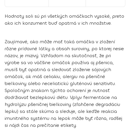
Hodnoty soli sú pri všetkých omáčkach vysoké, preto
ako ich konzument buď opatrná v ich množstve.
Zaujímavé, ako môže mať taká omáčka v zložení
rôzne prídavné látky a obsah suroviny, po ktorej nesie
názov, je mizivý.
Vzhľadom na skutočnosť, že
pri
výrobe sa vo väčšine omáčok používa aj pšenica
,
musíš byť opatrná a sledovať zloženie sójových
omáčok, ak máš celiakiu, alergiu na pšeničné
bielkoviny alebo neceliatickú gluténovú senzitivitu.
Spoločným znakom týchto ochorení je nutnosť
dodržiavať bezlepkovú diétu. Vplyv fermentácie na
hydrolýzu pšeničnej bielkoviny (zľahčene degradáciu
lepku) sa stále skúma a sleduje, ale keďže reakcia
imunitného systému na lepok môže byť rôzna, radšej
si nájdi čas na prečítanie etikety.