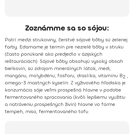
Zoznámme sa so sójou:
Patrí medzi strukoviny, čerstvé sójové bôby sú zelenej
farby.
Edamame
je termín pre nezrelé bôby v struku
(často ponúkané ako predjedlo v ázijských
reštauráciách). Sójové bôby obsahujú vysoký obsah
bielkovín, sú zdrojom minerálnych látok, medi,
mangánu, molybdénu, fosforu, draslíka, vitamínu B
,
2
omega-3 mastných kyselín. Z výživového hľadiska je
konzumácia sóje veľmi prospešná hlavne v podobe
fermentovaného spracovania (kvôli lepšiemu využitiu
a natráveniu prospešných živín) hlavne vo forme
tempeh, miso, fermentovaného tofu.