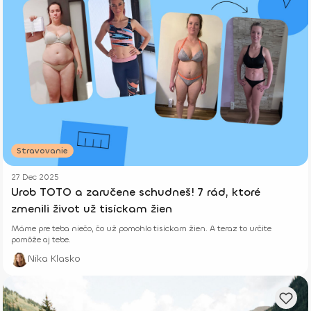
Stravovanie
27 Dec 2025
Urob TOTO a zaručene schudneš! 7 rád, ktoré
zmenili život už tisíckam žien
Máme pre teba niečo, čo už pomohlo tisíckam žien. A teraz to určite
pomôže aj tebe.
Nika Klasko