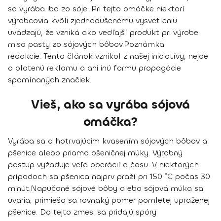
sa vyrába iba zo sóje.
Pri tejto omáčke niektorí
výrobcovia kvôli zjednodušenému vysvetleniu
uvádzajú, že vzniká ako vedľajší produkt pri výrobe
miso pasty zo sójových bôbov.
Poznámka
redakcie:
Tento článok vznikol z našej iniciatívy, nejde
o platenú reklamu a ani inú formu propagácie
spomínaných značiek.
Vieš, ako sa vyrába sójová
omáčka?
Vyrába sa dlhotrvajúcim kvasením sójových bôbov a
pšenice alebo priamo pšeničnej múky. Výrobný
postup vyžaduje veľa operácií a času. V niektorých
prípadoch sa pšenica najprv praží pri 150 ˚C počas 30
minút.
Napučané sójové bôby alebo sójová múka sa
uvaria, primieša sa rovnaký pomer pomletej upraženej
pšenice. Do tejto zmesi sa pridajú spóry