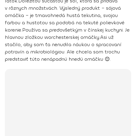
látok.
Dôležitou súčasťou je soľ, ktorá sa pridáva
v rôznych množstvách.
Výsledný produkt – sójová
omáčka – je tmavohnedá hustá tekutina
, svojou
farbou a hustotou sa podobá na tekuté polievkové
korenie.
Používa sa predovšetkým v čínskej kuchyni. Je
hlavnou zložkou worchesterskej omáčky
.
Asi už
stačilo, aby som ťa nenudila náukou o spracovaní
potravín a mikrobiológiou. Ale chcela som trochu
predstaviť túto nenápadnú hnedú omáčku 😊.