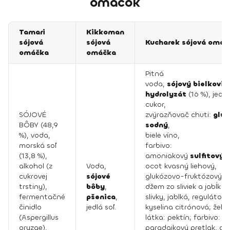
omáčok
Tamari
Kikkoman
sójová
sójová
Kucharek sójová omáč
omáčka
omáčka
Pitná
voda,
sójový
bielkovin
hydrolyzát
(16 %), jedlá
cukor,
SÓJOVÉ
zvýrazňovač chuti:
glu
BÔBY (48,9
sodný
,
%), voda,
biele víno,
morská soľ
farbivo:
(13,8 %),
amoniakový
sulfitový
k
alkohol (z
Voda,
ocot kvasný liehový,
cukrovej
sójové
glukózovo-fruktózový si
trstiny),
bôby
,
džem zo sliviek a jabĺk (c
fermentačné
pšenica
,
slivky, jablká, regulátor k
činidlo
jedlá soľ.
kyselina citrónová; želír
(Aspergillus
látka: pektín; farbivo: k
oryzae).
paradajkový pretlak, ar