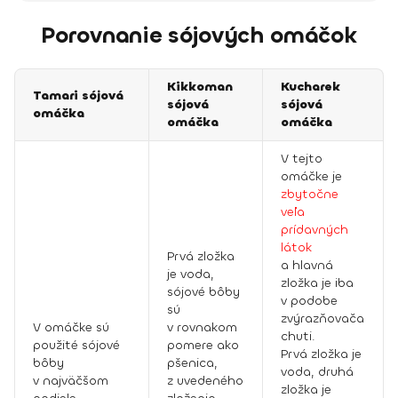
Porovnanie sójových omáčok
Kikkoman
Kucharek
Tamari sójová
sójová
sójová
omáčka
omáčka
omáčka
V tejto
omáčke je
zbytočne
veľa
prídavných
látok
Prvá zložka
a hlavná
je voda,
zložka je iba
sójové bôby
v podobe
sú
zvýrazňovača
V omáčke sú
v rovnakom
chuti.
použité sójové
pomere ako
Prvá zložka je
bôby
pšenica,
voda, druhá
v najväčšom
z uvedeného
zložka je