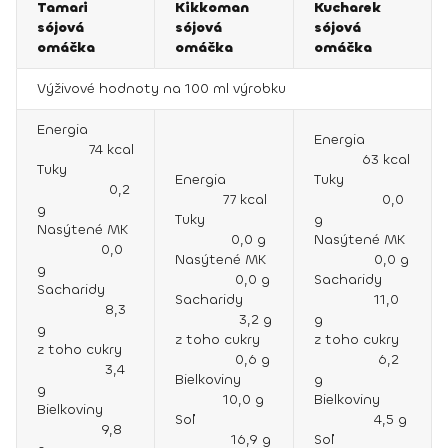
Tamari
Kikkoman
Kucharek
sójová
sójová
sójová
omáčka
omáčka
omáčka
Výživové hodnoty na 100 ml výrobku
Energia
Energia
74 kcal
63 kcal
Tuky
Energia
Tuky
0,2
77 kcal
0,0
g
Tuky
g
Nasýtené MK
0,0 g
Nasýtené MK
0,0
Nasýtené MK
0,0 g
g
0,0 g
Sacharidy
Sacharidy
Sacharidy
11,0
8,3
3,2 g
g
g
z toho cukry
z toho cukry
z toho cukry
0,6 g
6,2
3,4
Bielkoviny
g
g
10,0 g
Bielkoviny
Bielkoviny
Soľ
4,5 g
9,8
16,9 g
Soľ