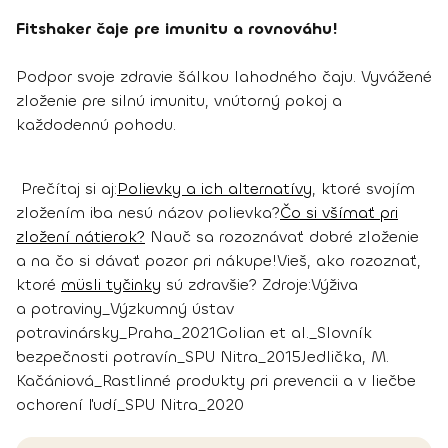
Fitshaker čaje pre imunitu a rovnováhu!
Podpor svoje zdravie šálkou lahodného čaju. Vyvážené
zloženie pre silnú imunitu, vnútorný pokoj a
každodennú pohodu.
Prečítaj si aj:
Polievky a ich alternatívy
, ktoré svojím
zložením iba nesú názov polievka?
Čo si všímať pri
zložení nátierok?
Nauč sa rozoznávať dobré zloženie
a na čo si dávať pozor pri nákupe!
Vieš, ako rozoznať,
ktoré
müsli tyčinky
sú zdravšie?
Zdroje:
Výživa
a potraviny_Výzkumný ústav
potravinársky_Praha_2021
Golian et al._Slovník
bezpečnosti potravín_SPU Nitra_2015
Jedlička, M.
Kačániová_Rastlinné produkty pri prevencii a v liečbe
ochorení ľudí_SPU Nitra_2020