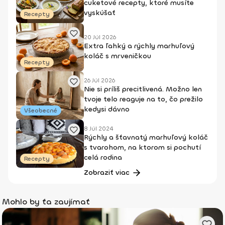
cuketové recepty, ktoré musíte
vyskúšať
Recepty
20 Júl 2026
Extra ľahký a rýchly marhuľový
koláč s mrveničkou
Recepty
26 Júl 2026
Nie si príliš precitlivená. Možno len
tvoje telo reaguje na to, čo prežilo
kedysi dávno
Všeobecné
8 Júl 2024
Rýchly a šťavnatý marhuľový koláč
s tvarohom, na ktorom si pochutí
celá rodina
Recepty
Zobraziť viac
Mohlo by ťa zaujímať