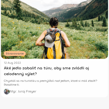
Stravovanie
12 Aug 2022
Aké jedlo zabaliť na túru, aby sme zvládli aj
celodenný výlet?
Chystáš sa na turistiku a premýšľaš nad jedlom, ktoré si máš zbaliť?
Poradíme ti.
Mgr. Juraj Freyer