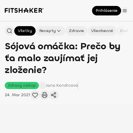
Prihlásenie
Všetky
Recepty
Zdravie
Všeobecné
Cvičen
Sójová omáčka: Prečo by
ťa malo zaujímať jej
zloženie?
Zdravý nákup
Jana
Kondrcová
24. Mar 2021