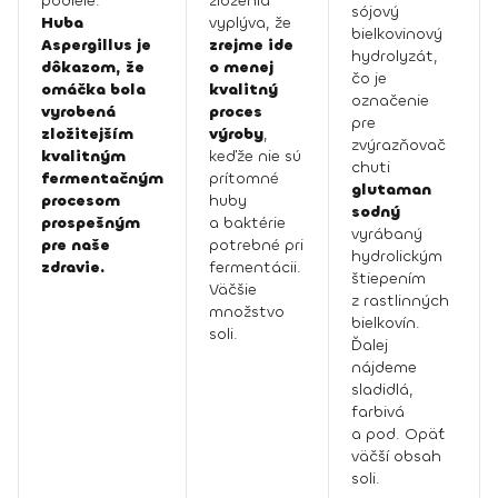
podiele.
zloženia
sójový
Huba
vyplýva, že
bielkovinový
Aspergillus je
zrejme ide
hydrolyzát,
dôkazom, že
o menej
čo je
omáčka bola
kvalitný
označenie
vyrobená
proces
pre
zložitejším
výroby
,
zvýrazňovač
kvalitným
keďže nie sú
chuti
fermentačným
prítomné
glutaman
procesom
huby
sodný
prospešným
a baktérie
vyrábaný
pre naše
potrebné pri
hydrolickým
zdravie.
fermentácii.
štiepením
Väčšie
z rastlinných
množstvo
bielkovín.
soli.
Ďalej
nájdeme
sladidlá,
farbivá
a pod. Opäť
väčší obsah
soli.