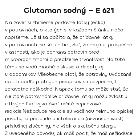
Glutaman sodný – E 621
Na záver si zhrnieme
prídavné látky
(éčka)
v potravinách, o ktorých si v každom článku niečo
napíšeme. Už si sa dočítala, že prídavné látky
v potravinách nie sú len tie „zlé“, že majú aj prospešné
vlastnosti, ako je ochrana potravín pred
mikroorganizmami a predĺženie trvanlivosti.
Na túto
tému sa vedú mnohé diskusie a debaty aj
u odborníkov...
Všeobecne platí, že potraviny uvádzané
na trh podľa platných predpisov sú bezpečné, t. j.
zdravotne neškodné.
Napriek tomu sa môže stať, že
niektoré potravinárske prídavné látky môžu zvlášť u
citlivých ľudí vyvolávať určité nepriaznivé
reakcie.
Nežiaduce reakcie sú väčšinou neimunologickej
povahy, a preto ide o intoleranciu (neznášanlivosť)
príslušnej zlúčeniny, nie však o skutočnú alergiu.
Z uvedeného dôvodu, ak máš pocit, že máš nežiaduce