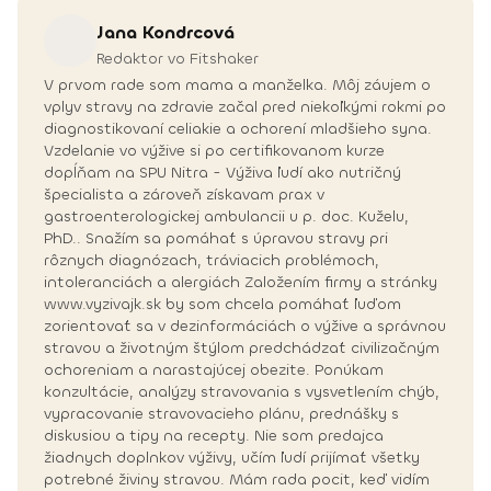
Jana
Kondrcová
Redaktor vo Fitshaker
V prvom rade som mama a manželka. Môj záujem o
vplyv stravy na zdravie začal pred niekoľkými rokmi po
diagnostikovaní celiakie a ochorení mladšieho syna.
Vzdelanie vo výžive si po certifikovanom kurze
dopĺňam na SPU Nitra - Výživa ľudí ako nutričný
špecialista a zároveň získavam prax v
gastroenterologickej ambulancii u p. doc. Kuželu,
PhD.. Snažím sa pomáhať s úpravou stravy pri
rôznych diagnózach, tráviacich problémoch,
intoleranciách a alergiách Založením firmy a stránky
www.vyzivajk.sk by som chcela pomáhať ľuďom
zorientovať sa v dezinformáciách o výžive a správnou
stravou a životným štýlom predchádzať civilizačným
ochoreniam a narastajúcej obezite. Ponúkam
konzultácie, analýzy stravovania s vysvetlením chýb,
vypracovanie stravovacieho plánu, prednášky s
diskusiou a tipy na recepty. Nie som predajca
žiadnych doplnkov výživy, učím ľudí prijímať všetky
potrebné živiny stravou. Mám rada pocit, keď vidím