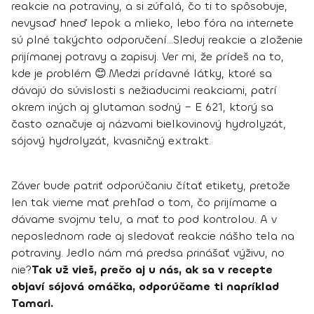
reakcie na potraviny, a si zúfalá, čo ti to spôsobuje,
nevysaď hneď lepok a mlieko, lebo fóra na internete
sú plné takýchto odporučení...
Sleduj reakcie a zloženie
prijímanej potravy a zapisuj. Ver mi, že prídeš na to,
kde je problém 😊.
Medzi prídavné látky, ktoré sa
dávajú do súvislosti s nežiaducimi reakciami, patrí
okrem iných aj
glutaman sodný – E 621,
ktorý sa
často označuje aj názvami bielkovinový hydrolyzát,
sójový hydrolyzát, kvasničný extrakt.
Záver bude patriť odporúčaniu čítať etikety, pretože
len tak vieme mať prehľad o tom, čo prijímame a
dávame svojmu telu, a mať to pod kontrolou. A v
neposlednom rade aj sledovať reakcie nášho tela na
potraviny. Jedlo nám má predsa prinášať výživu, no
nie?
Tak už vieš, prečo aj u nás, ak sa v recepte
objaví sójová omáčka, odporúčame ti napríklad
Tamari.