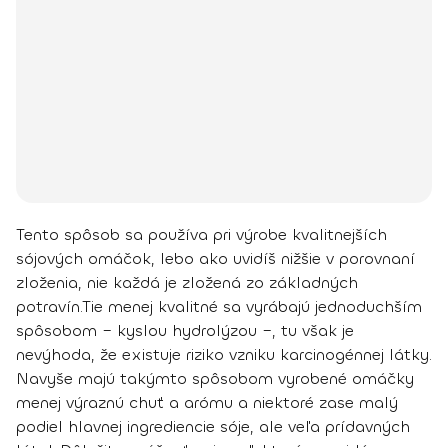
Tento spôsob sa používa pri výrobe kvalitnejších
sójových omáčok, lebo ako uvidíš nižšie v porovnaní
zloženia, nie každá je zložená zo základných
potravín.
Tie menej kvalitné sa vyrábajú jednoduchším
spôsobom – kyslou hydrolýzou
–, tu však je
nevýhoda, že existuje riziko vzniku karcinogénnej látky.
Navyše majú takýmto spôsobom vyrobené omáčky
menej výraznú chuť a arómu a niektoré zase malý
podiel hlavnej ingrediencie sóje, ale veľa prídavných