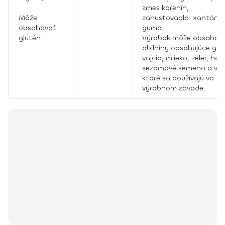
zmes korenín,
Môže
zahusťovadlo: xantáno
obsahovať
guma.
glutén.
Výrobok môže obsahova
obilniny obsahujúce glu
vajcia, mlieko, zeler, hor
sezamové semeno a vlčí
ktoré sa používajú vo
výrobnom závode.