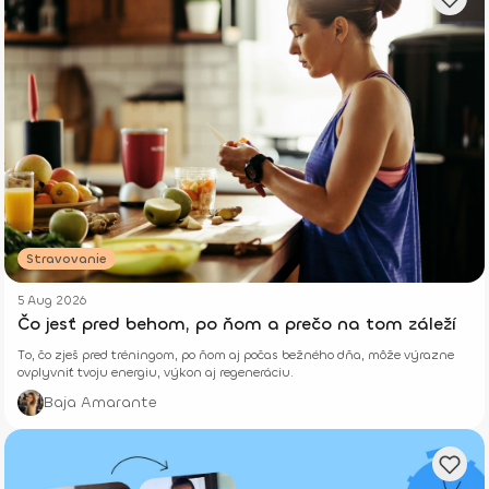
Stravovanie
5 Aug 2026
Čo jesť pred behom, po ňom a prečo na tom záleží
To, čo zješ pred tréningom, po ňom aj počas bežného dňa, môže výrazne
ovplyvniť tvoju energiu, výkon aj regeneráciu.
Baja Amarante