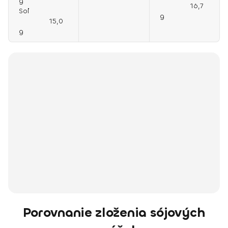
g
16,7
Soľ
g
15,0
g
Porovnanie zloženia sójových