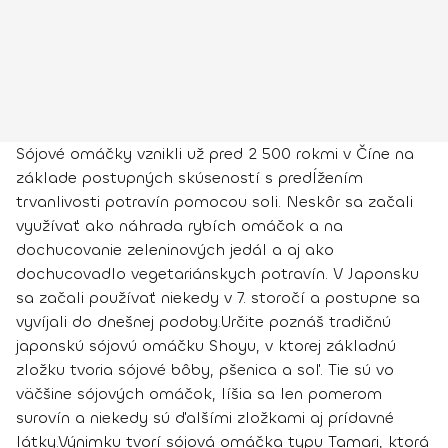
Sójové omáčky vznikli už pred 2 500 rokmi v Číne na
základe postupných skúseností s predĺžením
trvanlivosti potravín pomocou soli. Neskôr sa začali
využívať ako náhrada rybích omáčok a na
dochucovanie zeleninových jedál a aj ako
dochucovadlo vegetariánskych potravín. V Japonsku
sa začali používať niekedy v 7. storočí a postupne sa
vyvíjali do dnešnej podoby.
Určite poznáš tradičnú
japonskú sójovú omáčku
Shoyu
, v ktorej základnú
zložku tvoria
sójové bôby, pšenica a soľ
. Tie sú vo
väčšine sójových omáčok, líšia sa len pomerom
surovín a niekedy sú ďalšími zložkami aj prídavné
látky.
Výnimku tvorí sójová omáčka typu Tamari, ktorá