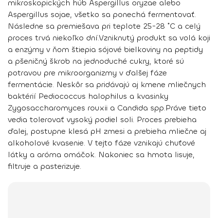
mikroskopických húb Aspergillus oryzae alebo
Aspergillus sojae, všetko sa ponechá fermentovať.
Následne sa premiešava pri teplote 25-28 ˚C a celý
proces trvá niekoľko dní.
Vzniknutý produkt sa volá
koji
a enzýmy v ňom štiepia sójové bielkoviny na peptidy
a pšeničný škrob na jednoduché cukry, ktoré sú
potravou pre mikroorganizmy v ďalšej fáze
fermentácie. Neskôr sa pridávajú aj kmene mliečnych
baktérií Pediococcus halophilus a kvasinky
Zygosaccharomyces rouxii a Candida spp.
Práve tieto
vedia tolerovať vysoký podiel soli
. Proces prebieha
ďalej, postupne klesá pH zmesi a prebieha mliečne aj
alkoholové kvasenie. V tejto fáze vznikajú chuťové
látky a aróma omáčok. Nakoniec sa hmota lisuje,
filtruje a pasterizuje.