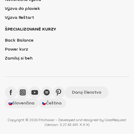
Výzva do plaviek
Výzva Reštart
ŠPECIALIZOVANÉ KURZY
Back Balance
Power kurz
Zamiluj si beh
Daruj členstvo
Slovenčina
Čeština
Copyright © 2026 Fitshaker - Developed and designed by
GoodRequest
(
Version: 3.27.43 API: X.X.X
)