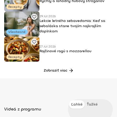
Rýchly a lahodný hubový stroganov
Recepty
29 Júl 2026
Lekcie letného sebavedomia: Keď sa
sebaláska stane tvojím najkrajším
doplnkom
Všeobecné
27 Júl 2026
Rajčinové ragú s mozzarellou
Recepty
Zobraziť viac
Ľahké
Ťažké
Videá z programu