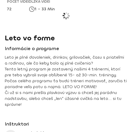
POČET VIDEÍ
DĹŽKA VIDEÍ
72
1 - 33 Min
Leto vo forme
Informácie o programe
Leto je plné dovoleniek, drinkov, grilovačiek, času s priateľmi
a rodinou, ale čo keby bolo aj plné cvičenia?
Tento letný program je zostavený našimi 4 trénermi, ktorí
pre teba vybrali svoje obľúbené 15- až 30-min. tréningy.
Počas celého programu ťa budú tréneri motivovať, zaručia ti
poriadne veľa potu a najmä: LETO VO FORME!
Či už si s nami prešla plavkovú výzvu a chceš jej parádnu
nadstavbu, alebo chceš „len“ úžasné cvičká na leto... si tu
správne!
Inštruktori