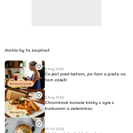
Mohlo by ťa zaujímať
5 Aug 2026
Čo jesť pred behom, po ňom a prečo na
tom záleží
Stravovanie
3 Aug 2026
Chrumkavé kuracie kúsky v syre s
kuskusom a zeleninkou
Recepty
30 Júl 2026