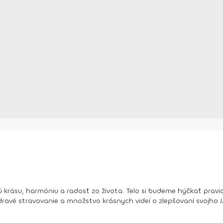
 krásu, harmóniu a radosť zo života. Telo si budeme hýčkať pravi
dravé stravovanie a množstvo krásnych videí o zlepšovaní svojho J