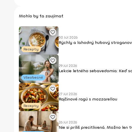
Mohlo by ťa zaujímať
30 Júl 2026
Rýchly a lahodný hubový stroganov
Recepty
29 Júl 2026
Lekcie letného sebavedomia: Keď s
Všeobecné
27 Júl 2026
Rajčinové ragú s mozzarellou
Recepty
26 Júl 2026
Nie si príliš precitlivená. Možno len