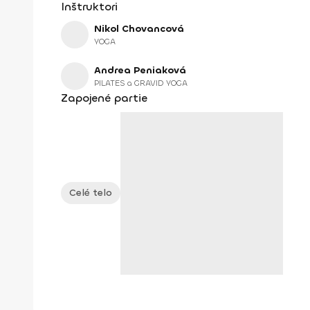
Inštruktori
Nikol Chovancová
YOGA
Andrea Peniaková
PILATES a GRAVID YOGA
Zapojené partie
Celé telo