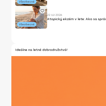
Všeobecné
22 Júl 2026
Atopický ekzém v lete: Ako sa sprá
Všeobecné
Ideálne na letné dobrodružstvá!