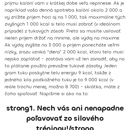
príjmu kalórií vám v krátkej dobe veľa neprinesie. Ak je
napríklad vaša denná spotreba kalórií okolo 2 000 a
vy znížite príjem hoci aj na 1 000, tak maximálne tých
zvyšných 1 000 kcal si telo musí zobrať (v ideálnom
prípade) z tukových zásob. Preto sa musíte usilovať
nielen príjem držať na minime, ale výdaj na maxime.
Ak výdaj zvýšite na 3 000 a príjem ponecháte veľmi
nízky, zrazu vzniká “diera” 2 000 kcal, ktorú telo musí
nejako zaplátať - zostáva vám už len zariadiť, aby na
to plátanie použilo prevažne tukové zásoby. Jeden
gram tuku poskytne telu energiu 9 kcal, takže z
jedného kila podkožného tuku je to 9 000 kcal (v
reále trochu menej, možno 8 700) - skrátka, máte z
čoho spaľovať. Napíšme si ako na to:
strong1. Nech vás ani nenapadne
poľavovať zo silového
tréningu!/strong