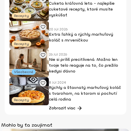
Cuketa kráľovná leta - najlepšie
cuketové recepty, ktoré musíte
vyskúšať
Recepty
20 Júl 2026
Extra ľahký a rýchly marhuľový
koláč s mrveničkou
Recepty
26 Júl 2026
Nie si príliš precitlivená. Možno len
tvoje telo reaguje na to, čo prežilo
kedysi dávno
Všeobecné
8 Júl 2024
Rýchly a šťavnatý marhuľový koláč
s tvarohom, na ktorom si pochutí
celá rodina
Recepty
Zobraziť viac
Mohlo by ťa zaujímať