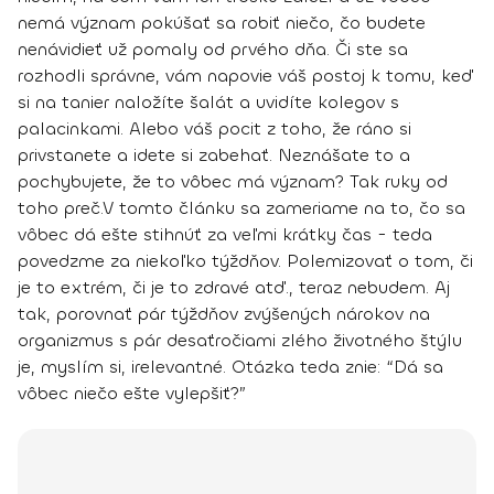
nemá význam pokúšať sa robiť niečo, čo budete
nenávidieť už pomaly od prvého dňa. Či ste sa
rozhodli správne, vám napovie váš postoj k tomu, keď
si na tanier naložíte šalát a uvidíte kolegov s
palacinkami. Alebo váš pocit z toho, že ráno si
privstanete a idete si zabehať. Neznášate to a
pochybujete, že to vôbec má význam? Tak ruky od
toho preč.
V tomto článku sa zameriame na to,
čo sa
vôbec dá ešte stihnúť za veľmi krátky čas
- teda
povedzme za niekoľko týždňov. Polemizovať o tom, či
je to extrém, či je to zdravé atď., teraz nebudem. Aj
tak, porovnať pár týždňov zvýšených nárokov na
organizmus s pár desaťročiami zlého životného štýlu
je, myslím si, irelevantné.
Otázka teda znie: “Dá sa
vôbec niečo ešte vylepšiť?”