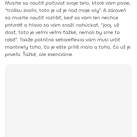
Musíte sa
naučiť počúvať svoje telo, ktoré vám povie,
“trošku zvoľni, toto je už je nad moje sily”
. A zároveň
sa musíte naučiť rozlíšiť, keď sa vám len nechce
pritvrdiť a hlava sa vám snaží nahúckať, “jooj, už
dosť, toto je veľmi veľmi ťažké, nemali by sme to
robiť”. Takže patričná sebareflexia vám musí určiť
mantinely toho, čo je ešte príliš málo a toho, čo už je
priveľa. Ťažké, ale esenciálne.