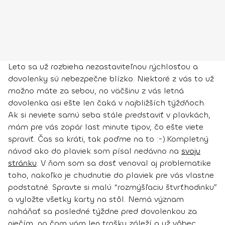
Leto sa už rozbieha nezastaviteľnou rýchlosťou a
dovolenky sú nebezpečne blízko. Niektoré z vás to už
možno máte za sebou, no väčšinu z vás letná
dovolenka asi ešte len čaká v najbližších týždňoch.
Ak si neviete samú seba stále predstaviť v plavkách,
mám pre vás zopár last minute tipov, čo ešte viete
spraviť. Čas sa kráti, tak poďme na to :-).
Kompletný
návod ako do plaviek
som písal nedávno na
svoju
stránku
. V ňom som sa dosť venoval aj problematike
toho, nakoľko je chudnutie do plaviek pre vás vlastne
podstatné. Spravte si malú “rozmýšľaciu štvrťhodinku”
a vyložte všetky karty na stôl. Nemá význam
naháňať sa posledné týždne pred dovolenkou za
niečím, na čom vám len trošku záleží a už vôbec