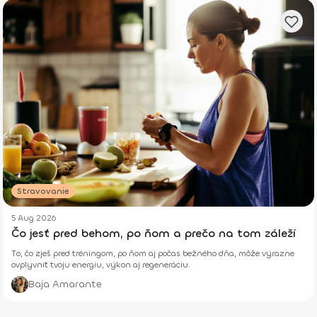
Stravovanie
5 Aug 2026
Čo jesť pred behom, po ňom a prečo na tom záleží
To, čo zješ pred tréningom, po ňom aj počas bežného dňa, môže výrazne
ovplyvniť tvoju energiu, výkon aj regeneráciu.
Baja Amarante