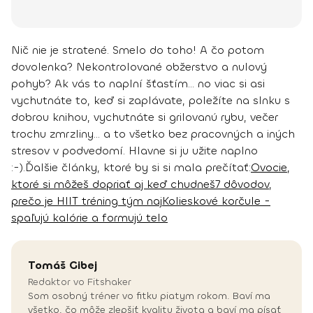
Nič nie je stratené. Smelo do toho! A čo potom
dovolenka? Nekontrolované obžerstvo a nulový
pohyb? Ak vás to naplní šťastím... no viac si asi
vychutnáte to, keď si zaplávate, poležíte na slnku s
dobrou knihou, vychutnáte si grilovanú rybu, večer
trochu zmrzliny... a to všetko bez pracovných a iných
stresov v podvedomí. Hlavne si ju užite naplno
:-).
Ďalšie články, ktoré by si si mala prečítať:
Ovocie,
ktoré si môžeš dopriať aj keď chudneš
7
dôvodov,
prečo je HIIT tréning tým naj
Kolieskové korčule -
spaľujú kalórie a formujú telo
Tomáš
Gibej
Redaktor vo Fitshaker
Som osobný tréner vo fitku piatym rokom. Baví ma
všetko, čo môže zlepšiť kvalitu života a baví ma písať