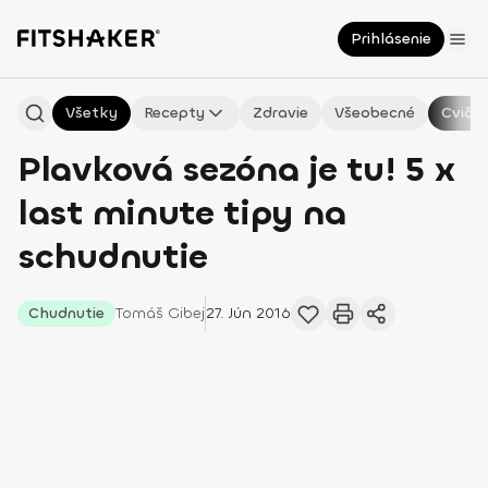
Prihlásenie
Všetky
Recepty
Zdravie
Všeobecné
Cvičen
Plavková sezóna je tu! 5 x
last minute tipy na
schudnutie
Chudnutie
Tomáš
Gibej
27. Jún 2016