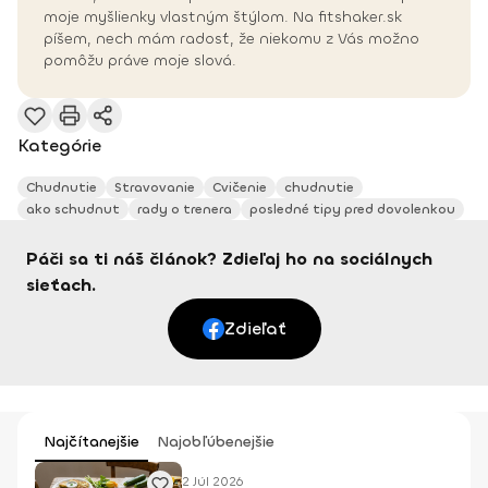
moje myšlienky vlastným štýlom. Na fitshaker.sk
píšem, nech mám radosť, že niekomu z Vás možno
pomôžu práve moje slová.
Kategórie
Chudnutie
Stravovanie
Cvičenie
chudnutie
ako schudnut
rady o trenera
posledné tipy pred dovolenkou
Páči sa ti náš článok? Zdieľaj ho na sociálnych
sieťach.
Zdieľať
Najčítanejšie
Najobľúbenejšie
2 Júl 2026