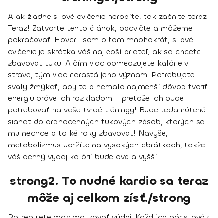
A
ak žiadne silové cvičenie nerobíte, tak začnite teraz
!
Teraz! Zatvorte tento článok, odcvičte a môžeme
pokračovať. Hovoril som o tom mnohokrát, silové
cvičenie je skrátka váš najlepší priateľ, ak sa chcete
zbavovať tuku. A čím viac obmedzujete kalórie v
strave, tým viac narastá jeho význam. Potrebujete
svaly žmýkať, aby telo nemalo najmenší dôvod tvoriť
energiu práve ich rozkladom - pretože ich bude
potrebovať na vaše tvrdé tréningy! Bude teda nútené
siahať do drahocenných tukových zásob, ktorých sa
mu nechcelo toľké roky zbavovať! Navyše,
metabolizmus udržíte na vysokých obrátkach
, takže
váš denný výdaj kalórií bude oveľa vyšší.
strong2. To nudné kardio sa teraz
môže aj celkom zísť./strong
Potrebujete maximalizovať výdaj
. Každých pár stovák