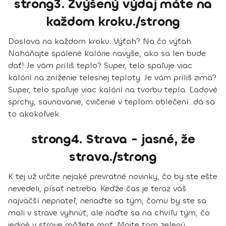
strong3. Zvýšený výdaj máte na
každom kroku./strong
Doslova na každom kroku. Výťah? Na čo výťah.
Naháňajte spálené kalórie navyše, ako sa len bude
dať! Je vám príliš teplo? Super, telo spaľuje viac
kalórií na zníženie telesnej teploty. Je vám príliš zima?
Super, telo spaľuje viac kalórií na tvorbu tepla.
Ľadové
sprchy, saunovanie, cvičenie v teplom oblečení
...dá sa
to akokoľvek.
strong4. Strava - jasné, že
strava./strong
K tej už určite nejaké prevratné novinky, čo by ste ešte
nevedeli, písať netreba. Keďže čas je teraz váš
najväčší nepriateľ, neriaďte sa tým, čomu by ste sa
mali v strave vyhnúť, ale
riaďte sa na chvíľu tým, čo
jediné v strave môžete mať
. Majte tam
zelenú