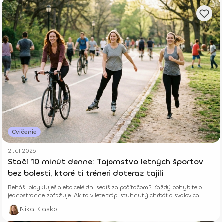
Cvičenie
2 Júl 2026
Stačí 10 minút denne: Tajomstvo letných športov
bez bolesti, ktoré ti tréneri doteraz tajili
Beháš, bicykluješ alebo celé dni sedíš za počítačom? Každý pohyb telo
jednostranne zaťažuje. Ak ťa v lete trápi stuhnutý chrbát a svalovica,
niekde robíš chybu. Zisti, ako ti len 10 minút správneho cvičenia denne
Nika Klasko
vráti energiu a zabezpečí leto úplne bez b