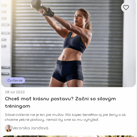
Cvičenie
28 Júl 2022
Chceš mať krásnu postavu? Začni so silovým
tréningom
Silové cvičenie nie je len pre mužov. Má kopec benefitov aj pre ženy a ak
chceme pekné postavy, nemali by sme sa mu vyhýbať.
Veronika Jandová