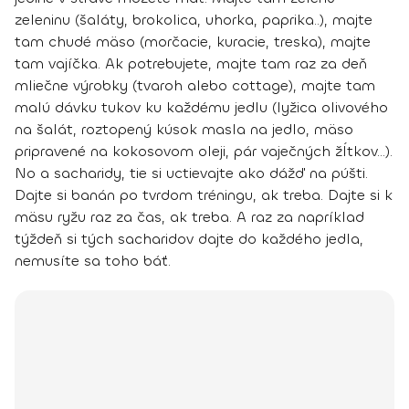
zeleninu
(šaláty, brokolica, uhorka, paprika..), majte
tam
chudé mäso
(morčacie, kuracie, treska), majte
tam
vajíčka.
Ak potrebujete, majte tam raz za deň
mliečne výrobky
(tvaroh alebo cottage), majte tam
malú dávku tukov ku každému jedlu
(lyžica olivového
na šalát, roztopený kúsok masla na jedlo, mäso
pripravené na kokosovom oleji, pár vaječných žĺtkov…).
No a sacharidy, tie si uctievajte ako dážď na púšti.
Dajte si banán po tvrdom tréningu, ak treba. Dajte si k
mäsu ryžu raz za čas, ak treba. A raz za napríklad
týždeň si tých sacharidov dajte do každého jedla,
nemusíte sa toho báť.