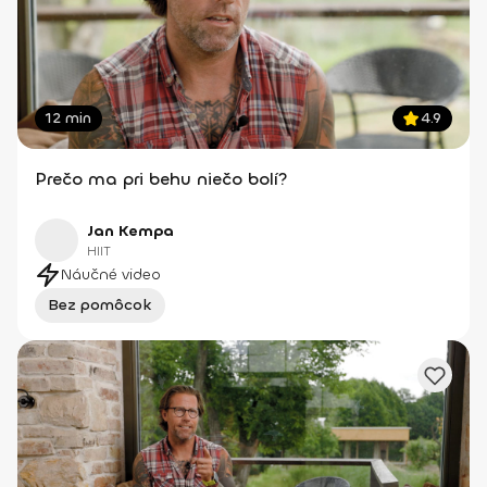
12 min
4.9
Prečo ma pri behu niečo bolí?
Jan Kempa
HIIT
Náučné video
Bez pomôcok