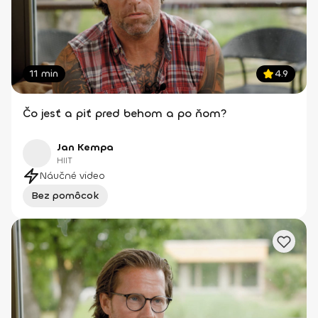
11 min
4.9
Čo jesť a piť pred behom a po ňom?
Jan Kempa
HIIT
Náučné video
Bez pomôcok