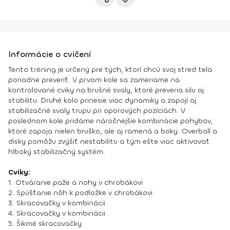
Informácie o cvičení
Tento tréning je určený pre tých, ktorí chcú svoj stred tela
poriadne preveriť. V prvom kole sa zameriame na
kontrolované cviky na brušné svaly, ktoré preveria silu aj
stabilitu. Druhé kolo prinesie viac dynamiky a zapojí aj
stabilizačné svaly trupu pri oporových pozíciách. V
poslednom kole pridáme náročnejšie kombinácie pohybov,
ktoré zapoja nielen bruško, ale aj ramená a boky. Overball a
disky pomôžu zvýšiť nestabilitu a tým ešte viac aktivovať
hlboký stabilizačný systém.
Cviky:
1. Otváranie paže a nohy v chrobákovi
2. Spúšťanie nôh k podložke v chrobákovi
3. Skracovačky v kombinácii
4. Skracovačky v kombinácii
5. Šikmé skracovačky