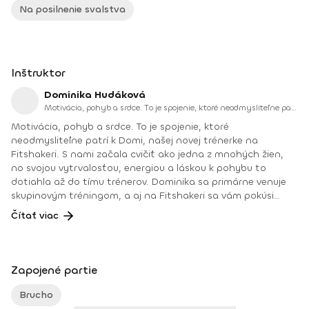
Na posilnenie svalstva
Inštruktor
Dominika Hudáková
Motivácia, pohyb a srdce. To je spojenie, ktoré neodmysliteľne patrí k Domi, našej novej trénerke na Fitshakeri.
Motivácia, pohyb a srdce. To je spojenie, ktoré
neodmysliteľne patrí k Domi, našej novej trénerke na
Fitshakeri. S nami začala cvičiť ako jedna z mnohých žien,
no svojou vytrvalosťou, energiou a láskou k pohybu to
dotiahla až do tímu trénerov. Dominika sa primárne venuje
skupinovým tréningom, a aj na Fitshakeri sa vám pokúsi
priniesť domov pozitívnu energiu, radosť z pohybu a
Čítať viac
motiváciu nevzdať sa. Jej cvičenia sú zamerané na kardio,
silový tréning a HIIT intervaly. Všetky tréningy pripravuje tak,
aby si ich zvládla odcvičiť každá Fitshakeráčka – bez ohľadu
na úroveň kondície. Veríme, že s Domi objavíš v sebe silu,
Zapojené partie
ktorú si možno ani netušila, že máš. Vzdelanie a kurzy:
02/2024 - Certifikovaný kurz kondičný tréner 1.
Brucho
kvalifikačného stupňa, 12/2023 - Silový tréning žien ( Fitness