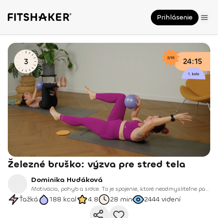
Prihlásenie
Železné bruško: výzva pre stred tela
Dominika Hudáková
Motivácia, pohyb a srdce. To je spojenie, ktoré neodmysliteľne patrí k Domi, našej novej trénerke na Fitshakeri.
Ťažká
188
kcal
4.8
28 min
2444
videní