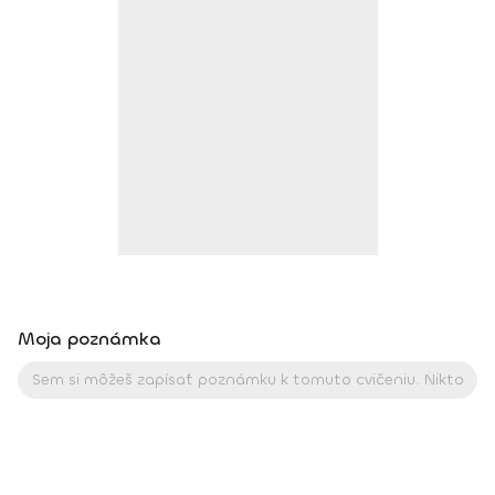
Institut s.r.o.), 09/2024 - Zostavovanie fitness tréningu
(Fitness Institut s.r.o.,), 09/2024 - Zostavovanie jedálnička
(Fitness institut s.r.o.)
Moja poznámka