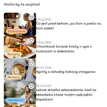
Mohlo by ťa zaujímať
5 Aug 2026
Čo jesť pred behom, po ňom a prečo na
tom záleží
Stravovanie
3 Aug 2026
Chrumkavé kuracie kúsky v syre s
kuskusom a zeleninkou
Recepty
30 Júl 2026
Rýchly a lahodný hubový stroganov
Recepty
29 Júl 2026
Lekcie letného sebavedomia: Keď sa
sebaláska stane tvojím najkrajším
doplnkom
Všeobecné