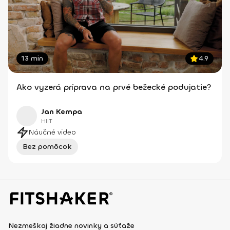
13 min
4.9
Ako vyzerá príprava na prvé bežecké podujatie?
Jan Kempa
HIIT
Náučné video
Bez pomôcok
Nezmeškaj žiadne novinky a súťaže