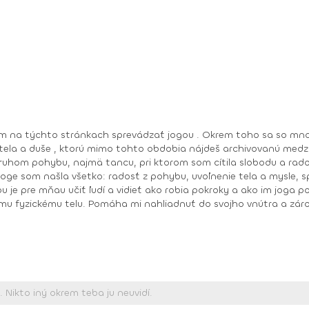
 mňau učiť ľudí a vidieť ako robia pokroky a ako im joga pomáha zlepšiť 
mu fyzickému telu. Pomáha mi nahliadnuť do svojho vnútra a záro
,