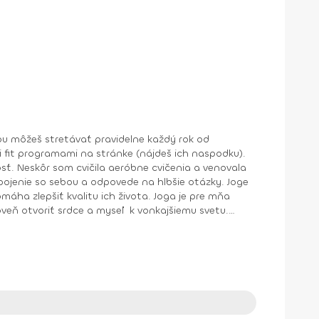
kvalitu ich života. Joga je pre mňa
veň otvoriť srdce a myseľ k vonkajšiemu svetu.