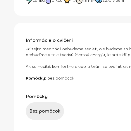
Ľahká
0
kcal
4.7
13 min
2270
videní
Informácie o cvičení
Pri tejto meditácii nebudeme sedieť, ale budeme sa
prebudíme v tele tvorivú životnú energiu, ktorá sídli 
Ak sa necítiš komfortne alebo ti bráni sa uvoľniť ak 
Pomôcky:
bez pomôcok
Pomôcky
Bez pomôcok