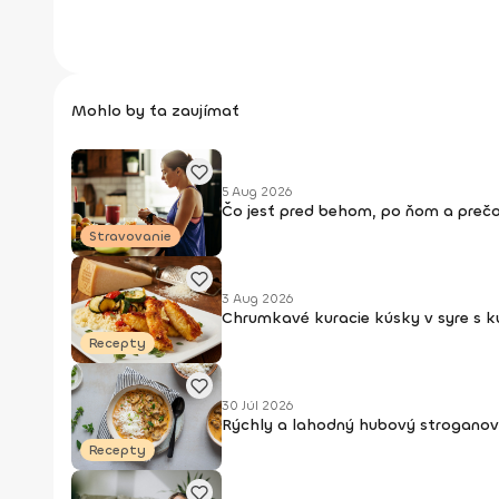
Mohlo by ťa zaujímať
5 Aug 2026
Čo jesť pred behom, po ňom a prečo
Stravovanie
3 Aug 2026
Chrumkavé kuracie kúsky v syre s 
Recepty
30 Júl 2026
Rýchly a lahodný hubový stroganov
Recepty