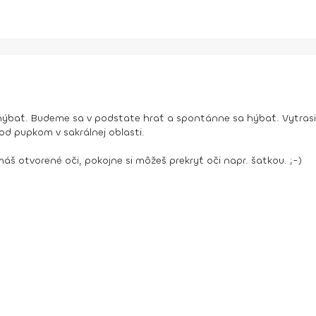
 hýbať. Budeme sa v podstate hrať a spontánne sa hýbať. Vytrasi
pod pupkom v sakrálnej oblasti.
máš otvorené oči, pokojne si môžeš prekryť oči napr. šatkou. ;-)