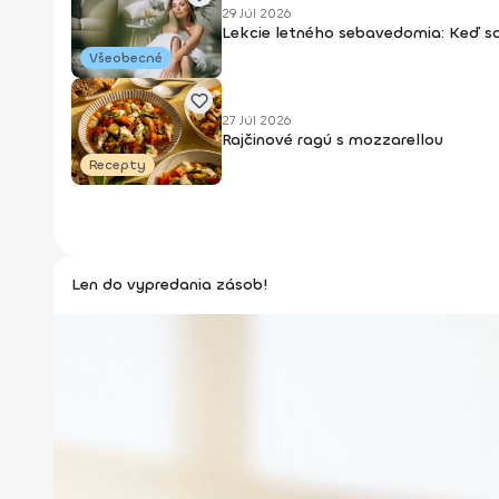
29 Júl 2026
Lekcie letného sebavedomia: Keď s
Všeobecné
27 Júl 2026
Rajčinové ragú s mozzarellou
Recepty
Len do vypredania zásob!