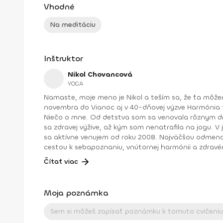
Vhodné
Na meditáciu
Inštruktor
Nikol Chovancová
YOGA
Namaste, moje meno je Nikol a teším sa, že ťa môžem na týchto stránkach sprevádzať jogou . Okrem toho sa so mnou môžeš stretávať pravidelne každý rok od
novembra do Vianoc aj v 40-dňovej výzve Harmónia tela a duše , ktorú mimo tohto obdobia nájdeš archivovanú medzi fit programami na stránke (nájdeš ich naspodku).
Niečo o mne. Od detstva som sa venovala rôznym druhom pohybu, najmä tancu, pri ktorom som cítila slobodu a radosť. Neskôr som cvičila aeróbne cvičenia a venovala
sa zdravej výžive, až kým som nenatrafila na jogu. V joge som našla všetko: radosť z pohybu, uvoľnenie tela a mysle, spojenie so sebou a odpovede na hlbšie otázky. Joge
sa aktívne venujem od roku 2008. Najväčšou odmenou je pre
cestou k sebapoznaniu, vnútornej harmónii a zdravé
Vďaka nej je môj život krajší, lepší a plnohodnotnejší. Viac info o mne a joge nájdete na mojej stránke nikolchovancova.sk Dosiahnuté vzdelanie: Inštruktor powerjogy
Čítať viac
stupeň 1 a 2 – Powerjoga Akadémia Slovensko – lektori: Bc. Michaela Hluchová (SR), Václav Krejčík (ČR) Intenzívny odborný seminár Gravid jogy – lektor Ing. Dana
Beierová (ČR)
Moja poznámka