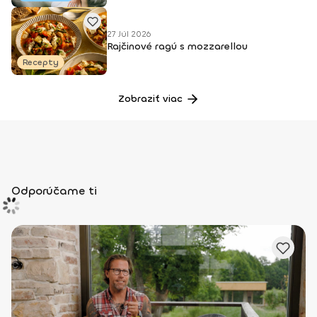
27 Júl 2026
Rajčinové ragú s mozzarellou
Recepty
Zobraziť viac
Odporúčame ti