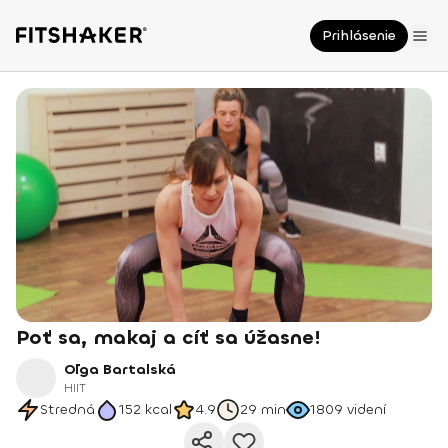
Prihlásenie
Poť sa, makaj a cíť sa úžasne!
Oľga Bartalská
HIIT
Stredná
152
kcal
4.9
29 min
1809
videní