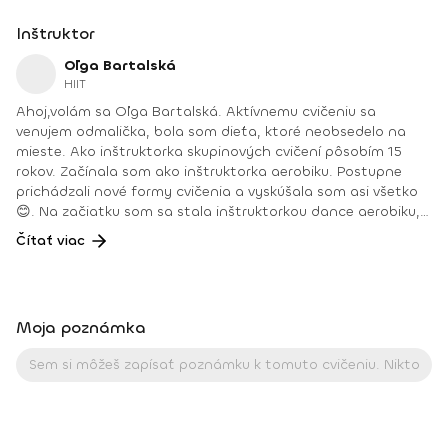
Inštruktor
Oľga Bartalská
HIIT
Ahoj,volám sa Oľga Bartalská. Aktívnemu cvičeniu sa
venujem odmalička, bola som dieťa, ktoré neobsedelo na
mieste. Ako inštruktorka skupinových cvičení pôsobím 15
rokov. Začínala som ako inštruktorka aerobiku. Postupne
prichádzali nové formy cvičenia a vyskúšala som asi všetko
😊. Na začiatku som sa stala inštruktorkou dance aerobiku,
hi-low aerobiku, step aerobiku, body work a osobnou
Čítať viac
trénerkou vo fitnescentre.Ako išiel čas, pribudli ďalšie
cvičenia a chuť vzdelávať sa ďalej a vyskúšať nové formy
cvičenia. Môjmu srdcu najbližšie a cvičenia, ktorým sa
venujem naplno, sú zumba fitness, deepWORK, HIIT tréningy,
Moja poznámka
PortDeBras.Počas celých rokov cvičenia som sa zúčastnila
na rôznych športových akciách, kongresoch a cvičenie sa
stalo súčasťou môjho života. Vášeň pre šport sa stala
mojou prácou. Pohľad na klientov, ako napredujú, zlepšujú
sa, vládzu viac a viac je na nezaplatenie 😊.Každá jedna
športová aktivita, ktorá sa robí zo srdca a s láskou, je tá