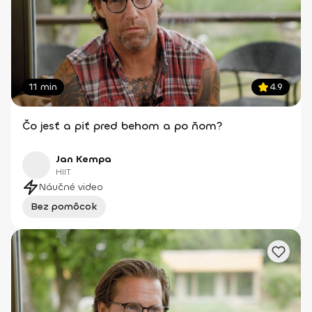
11 min
4.9
Čo jesť a piť pred behom a po ňom?
Jan Kempa
HIIT
Náučné video
Bez pomôcok