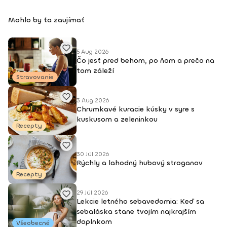
pravá, stačí si len vybrať :).Dosiahnuté vzdelanie: IFFA
licencia B, Dance aerobik, Hi-low aerobik,Funky aerobik, Step
Mohlo by ťa zaujímať
aerobik, Latino aerobik, Body Work FACE –Bosu ZUMBA
FITNES – B1, B2, Zumba Toning, Zumba Gold, Zumba Tonic
DEEPWORK PORT DE BRAS PILOXING CORE LEVEL 1, 2 FITNESS
TRÉNER 3
5 Aug 2026
Čo jesť pred behom, po ňom a prečo na
tom záleží
Stravovanie
3 Aug 2026
Chrumkavé kuracie kúsky v syre s
kuskusom a zeleninkou
Recepty
30 Júl 2026
Rýchly a lahodný hubový stroganov
Recepty
29 Júl 2026
Lekcie letného sebavedomia: Keď sa
sebaláska stane tvojím najkrajším
doplnkom
Všeobecné