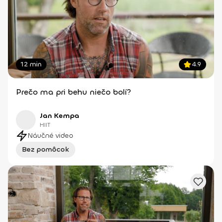
12 min
4.9
Prečo ma pri behu niečo bolí?
Jan Kempa
HIIT
Náučné video
Bez pomôcok