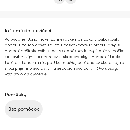
Informácie o cvičení
Po úvodnej dynamickej zahrievačke nás čaká 5 cvikov:
cvik:
pánák + touch down squat s poskokom
cvik: hlboký drep s
nohami naširoko
cvik: super skladačka
cvik: cupitanie v mačke
so zdvihnutými kolenami
cvik: skracovačky s nohami “table
top” a s ťahaním rúk pod kolená
Maj parádne cvičko a zajtra
si uži príjemnú svalovku na sedacích svaloch. :-)
Pomôcky
:
Podložka na cvičenie
Pomôcky
Bez pomôcok