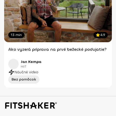
13 min
4.9
Ako vyzerá príprava na prvé bežecké podujatie?
Jan Kempa
HIIT
Náučné video
Bez pomôcok