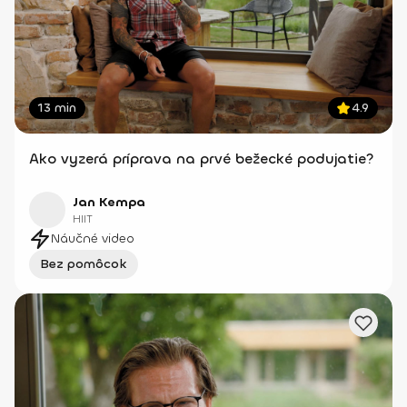
13 min
4.9
Ako vyzerá príprava na prvé bežecké podujatie?
Jan Kempa
HIIT
Náučné video
Bez pomôcok