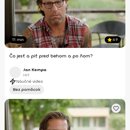
11 min
4.9
Čo jesť a piť pred behom a po ňom?
Jan Kempa
HIIT
Náučné video
Bez pomôcok