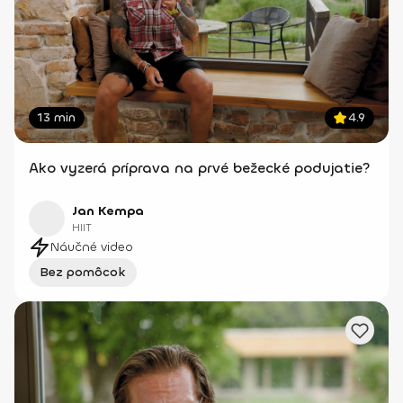
13 min
4.9
Ako vyzerá príprava na prvé bežecké podujatie?
Jan Kempa
HIIT
Náučné video
Bez pomôcok