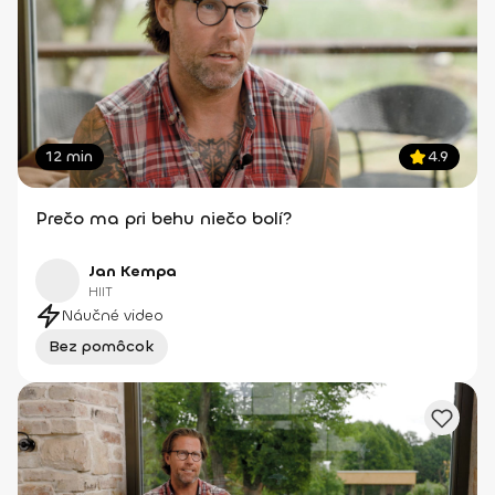
12 min
4.9
Prečo ma pri behu niečo bolí?
Jan Kempa
HIIT
Náučné video
Bez pomôcok