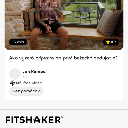
13 min
4.9
Ako vyzerá príprava na prvé bežecké podujatie?
Jan Kempa
HIIT
Náučné video
Bez pomôcok