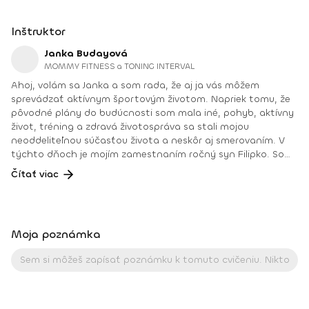
Inštruktor
Janka Budayová
MOMMY FITNESS a TONING INTERVAL
Ahoj, volám sa Janka a som rada, že aj ja vás môžem
sprevádzať aktívnym športovým životom. Napriek tomu, že
pôvodné plány do budúcnosti som mala iné, pohyb, aktívny
život, tréning a zdravá životospráva sa stali mojou
neoddeliteľnou súčasťou života a neskôr aj smerovaním. V
týchto dňoch je mojím zamestnaním ročný syn Filipko. Som
mamičkou na materskej dovolenke, ktorú si mimoriadne
Čítať viac
užívam. Vďaka úžasnej podpore rodiny a okolia sa aj v tomto
období môžem venovať svojej práci fitnes trénerky,
poradenstvu pre výživu a zdravý životný štýl, ale aj
aktívnemu súťaženiu ako pretekárky SANK (Slovenská
Moja poznámka
asociácia naturálnej kulturistiky). Svoje medicínske,
pedagogické, fitnes vzdelanie a prax si neustále dopĺňam a
teším sa každej novej výzve. Dosiahnuté vzdelanie: Tréner vo
fitnes a kulturistike I. kvalifikačného stupňa (výživové a
tréningové plány na mieru, tvarovanie postavy, redukcia
telesnej hmotnosti, naberanie svalovej hmoty, diagnostika