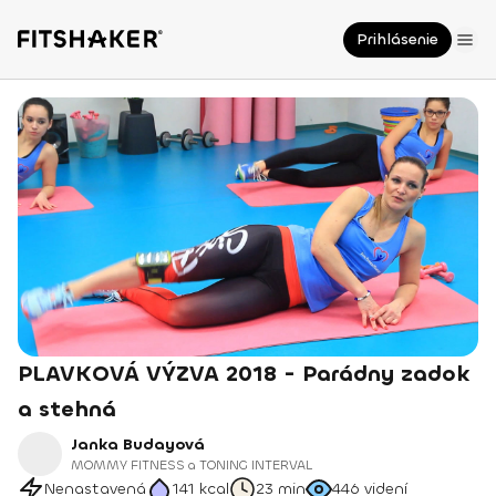
Prihlásenie
PLAVKOVÁ VÝZVA 2018 - Parádny zadok
a stehná
Janka Budayová
MOMMY FITNESS a TONING INTERVAL
Nenastavená
141
kcal
23 min
446
videní