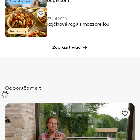
doplnkom
Všeobecné
27 Júl 2026
Rajčinové ragú s mozzarellou
Recepty
Zobraziť viac
Odporúčame ti