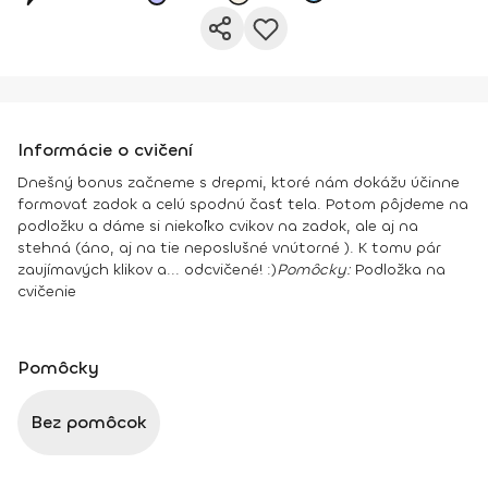
Informácie o cvičení
Dnešný bonus začneme s drepmi, ktoré nám dokážu účinne
formovať zadok a celú spodnú časť tela. Potom pôjdeme na
podložku a dáme si niekoľko cvikov na zadok, ale aj na
stehná (áno, aj na tie neposlušné vnútorné ). K tomu pár
zaujímavých klikov a... odcvičené! :)
Pomôcky:
Podložka na
cvičenie
Pomôcky
Bez pomôcok