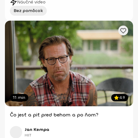
Náučné video
Bez pomôcok
11 min
4.9
Čo jesť a piť pred behom a po ňom?
Jan Kempa
HIIT