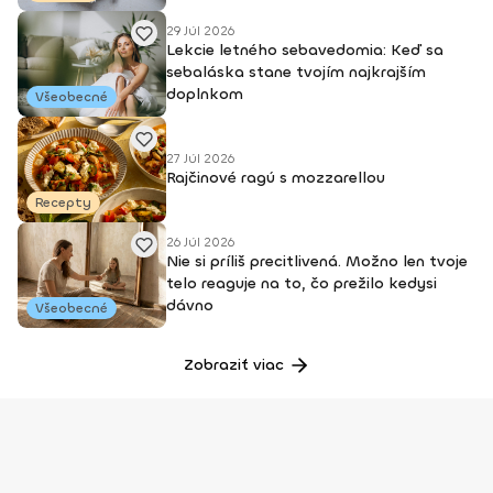
29 Júl 2026
Lekcie letného sebavedomia: Keď sa
sebaláska stane tvojím najkrajším
doplnkom
Všeobecné
27 Júl 2026
Rajčinové ragú s mozzarellou
Recepty
26 Júl 2026
Nie si príliš precitlivená. Možno len tvoje
telo reaguje na to, čo prežilo kedysi
dávno
Všeobecné
Zobraziť viac