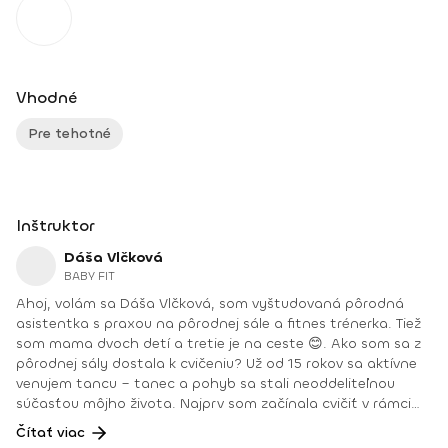
Vhodné
Pre tehotné
Inštruktor
Dáša Vlčková
BABY FIT
Ahoj, volám sa Dáša Vlčková, som vyštudovaná pôrodná
asistentka s praxou na pôrodnej sále a fitnes trénerka. Tiež
som mama dvoch detí a tretie je na ceste 😊. Ako som sa z
pôrodnej sály dostala k cvičeniu? Už od 15 rokov sa aktívne
venujem tancu – tanec a pohyb sa stali neoddeliteľnou
súčasťou môjho života. Najprv som začínala cvičiť v rámci
predpôrodných kurzov. Bavilo a napĺňalo ma to tak, že som
Čítať viac
časom absolvovala ďalšie kurzy cvičenia až po školu fitnes