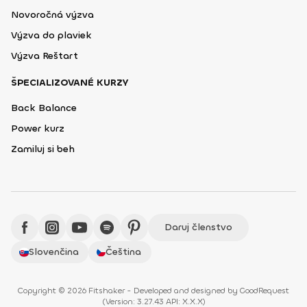
Novoročná výzva
Výzva do plaviek
Výzva Reštart
ŠPECIALIZOVANÉ KURZY
Back Balance
Power kurz
Zamiluj si beh
Daruj členstvo
Slovenčina
Čeština
Copyright © 2026 Fitshaker - Developed and designed by
GoodRequest
(
Version: 3.27.43 API: X.X.X
)