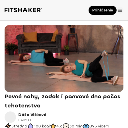
Prihlásenie
Pevné nohy, zadok i panvové dno počas
tehotenstva
Dáša Vlčková
BABY FIT
Stredná
100
kcal
4.6
30 min
895
videní