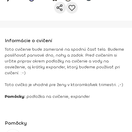
Informácie o cvičení
Toto cvičenie bude zamerané na spodnú časť tela. Budeme
posilňovať panvové dno, nohy a zadok. Pred cvičením si
určite priprav okrem podložky na cvičenie a vody na
osvieženie, aj krátky expander, ktorý budeme používať pri
cvičení. :-)
Toto cvičko je vhodné pre ženy v ktoromkoľvek trimestri. ;-)
Pomôcky:
podložka na cvičenie, expander
Pomôcky