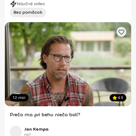
Náučné video
Bez pomôcok
12 min
4.9
Prečo ma pri behu niečo bolí?
Jan Kempa
HIIT