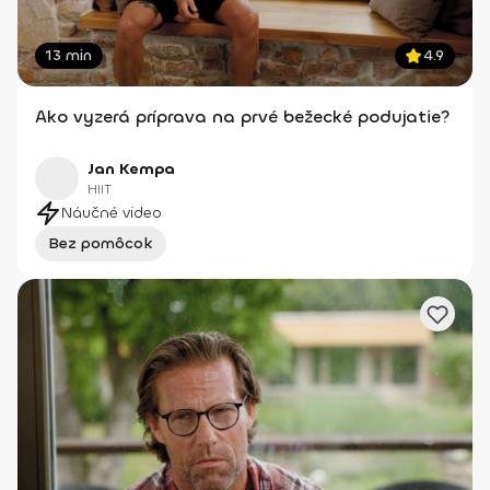
13 min
4.9
Ako vyzerá príprava na prvé bežecké podujatie?
Jan Kempa
HIIT
Náučné video
Bez pomôcok