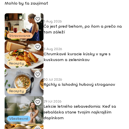
Mohlo by ťa zaujímať
aerobik, Latino aerobik, Body Work FACE –Bosu ZUMBA
FITNES – B1, B2, Zumba Toning, Zumba Gold, Zumba Tonic
DEEPWORK PORT DE BRAS PILOXING CORE LEVEL 1, 2 FITNESS
TRÉNER 3
5 Aug 2026
Čo jesť pred behom, po ňom a prečo na
tom záleží
Stravovanie
3 Aug 2026
Chrumkavé kuracie kúsky v syre s
kuskusom a zeleninkou
Recepty
30 Júl 2026
Rýchly a lahodný hubový stroganov
Recepty
29 Júl 2026
Lekcie letného sebavedomia: Keď sa
sebaláska stane tvojím najkrajším
doplnkom
Všeobecné