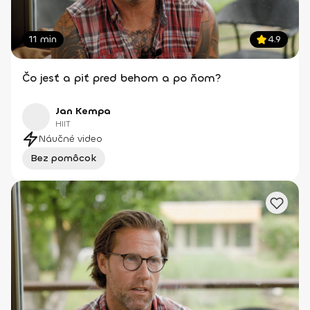
11 min
4.9
Čo jesť a piť pred behom a po ňom?
Jan Kempa
HIIT
Náučné video
Bez pomôcok