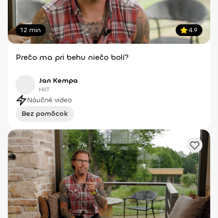
12 min
4.9
Prečo ma pri behu niečo bolí?
Jan Kempa
HIIT
Náučné video
Bez pomôcok