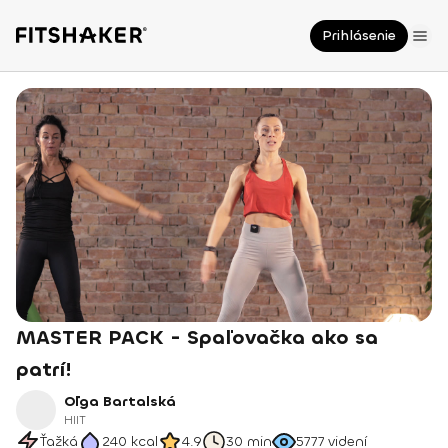
Prihlásenie
MASTER PACK - Spaľovačka ako sa
patrí!
Oľga Bartalská
HIIT
Ťažká
240
kcal
4.9
30 min
5777
videní