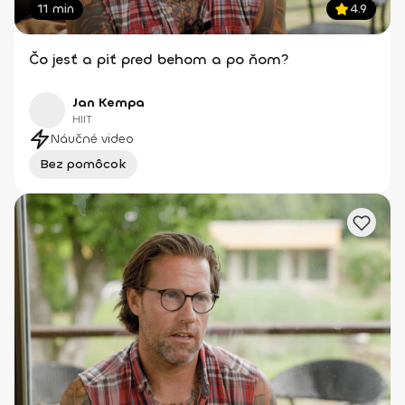
11 min
4.9
Čo jesť a piť pred behom a po ňom?
Jan Kempa
HIIT
Náučné video
Bez pomôcok