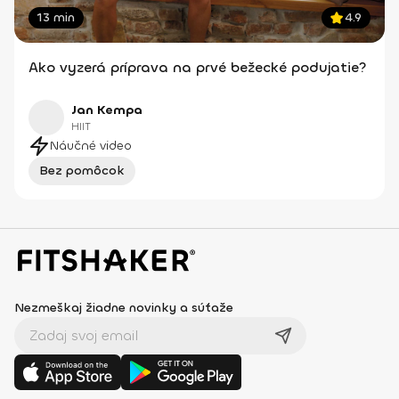
13 min
4.9
Ako vyzerá príprava na prvé bežecké podujatie?
Jan Kempa
HIIT
Náučné video
Bez pomôcok
Nezmeškaj žiadne novinky a súťaže