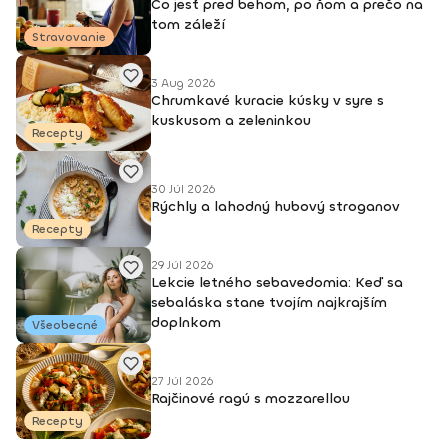
Čo jesť pred behom, po ňom a prečo na
tom záleží
Stravovanie
3 Aug 2026
Chrumkavé kuracie kúsky v syre s
kuskusom a zeleninkou
Recepty
30 Júl 2026
Rýchly a lahodný hubový stroganov
Recepty
29 Júl 2026
Lekcie letného sebavedomia: Keď sa
sebaláska stane tvojím najkrajším
doplnkom
Všeobecné
27 Júl 2026
Rajčinové ragú s mozzarellou
Recepty