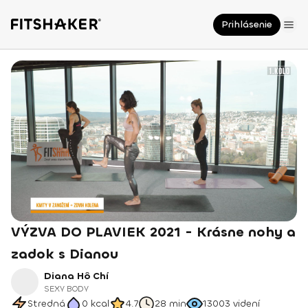
Prihlásenie
VÝZVA DO PLAVIEK 2021 - Krásne nohy a
zadok s Dianou
Diana Hô Chí
SEXY BODY
Stredná
0
kcal
4.7
28 min
13003
videní