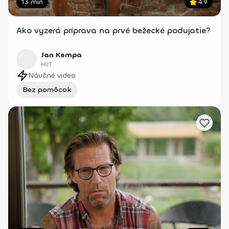
13 min
4.9
Ako vyzerá príprava na prvé bežecké podujatie?
Jan Kempa
HIIT
Náučné video
Bez pomôcok