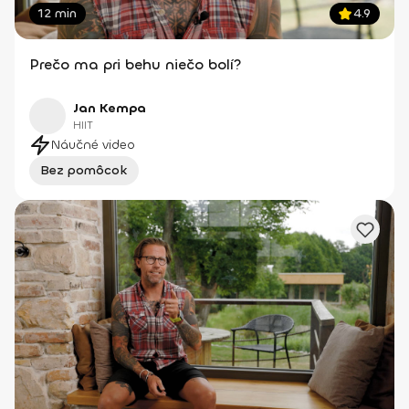
12 min
4.9
Prečo ma pri behu niečo bolí?
Jan Kempa
HIIT
Náučné video
Bez pomôcok