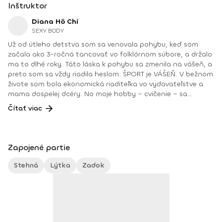
Inštruktor
Diana Hô Chí
SEXY BODY
Už od útleho detstva som sa venovala pohybu, keď som
začala ako 3-ročná tancovať vo folklórnom súbore, a držalo
ma to dlhé roky. Táto láska k pohybu sa zmenila na vášeň, a
preto som sa vždy riadila heslom: ŠPORT je VÁŠEŇ. V bežnom
živote som bola ekonomická riaditeľka vo vydavateľstve a
mama dospelej dcéry. No moje hobby – cvičenie – sa
dostávalo do popredia už dlhé roky. Takmer dennodenne
Čítať viac
som viedla skupinové tréningy a pre svojich klientov som
organizovala viachodinové eventy, fit a wellness pobyty. V
roku 2018 som získala ocenenie od portálu cvicte.sk
Fitleader – skupinový tréner nováčik 2018. No oveľa väčším
Zapojené partie
ocenením bola vždy pre mňa pozitívna spätná väzba od
klientov. • YOGA teacher RYT@200 • POWER YOGA inštruktor
Stehná
Lýtka
Zadok
• Kondičný tréner 1. kv. stupňa • Certifikovaná lektorka
skupinových cvičení bodyART Basic, bodyART, Stretch, BAX –
bodyART Cross, deepWORK, STRONG by Zumba, Jump
Bungee Workout, POUNDFIT Instagram: di_hochi, Facebook:
Diana Hô Chí Facebook skupina: ŠPORT je VÁŠEŇ