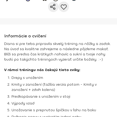
Informácie o cvičení
Diana si pre teba pripravila skvelý tréning na nôžky a zadok.
Na úvod sa kvalitne zahrejeme a následne pôjdeme makať.
Blíži sa predsa čas krátkych nohavíc a sukní a tvoje nohy
budú po takýchto tréningoch vyzerať určite božsky. :-)
V rámci tréningu nás čakajú tieto cviky:
Drepy s unožením
Kmity v zanožení (ťažšia verzia potom - Kmity v
zanožení + zdvih kolena)
Predkopávanie s unožením v stoji
Výpady vzad
Unožovanie s prepnutou špičkou v ľahu na boku
Dvíhanie panvy s vystretím jednej nohy