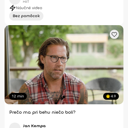
HIIT
Náučné video
Bez pomôcok
12 min
4.9
Prečo ma pri behu niečo bolí?
Jan Kempa