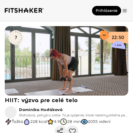
Prihlásenie
HIIT: výzva pre celé telo
Dominika Hudáková
Motivácia, pohyb a srdce. To je spojenie, ktoré neodmysliteľne patrí k Domi, našej novej trénerke na Fitshakeri.
Ťažká
228
kcal
4.9
28 min
2055
videní