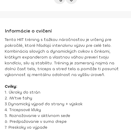
Informácie o cvičení
Tento HIIT tréning s ťažkou náročnosťou je určený pre
pokročilé, ktoré hľadajú intenzívnu výzvu pre celé telo.
Kombinácia silových a dynamických cvikov s činkami,
krátkym expanderom a vlastnou váhou preverí tvoju
kondíciu, silu aj stabilitu. Tréning je zameraný najmä na
dolnú časť tela, triceps a stred tela a pomôže ti posunúť
výkonnosť aj mentálnu odolnosť na vyššiu úroveň.
Cviky:
1. Úkroky do strán
2. Mŕtve ťahy
3.Dynamický výpad do strany + výskok
4. Tricepsové kľuky
5. Roznožovanie v aktívnom sede
6. Predpažovanie v sumo drepe
7. Preskoky vo výpade