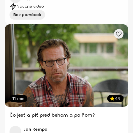
HIIT
Náučné video
Bez pomôcok
11 min
4.9
Čo jesť a piť pred behom a po ňom?
Jan Kempa