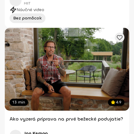
HIIT
Náučné video
Bez pomôcok
13 min
4.9
Ako vyzerá príprava na prvé bežecké podujatie?
Jan Kempa