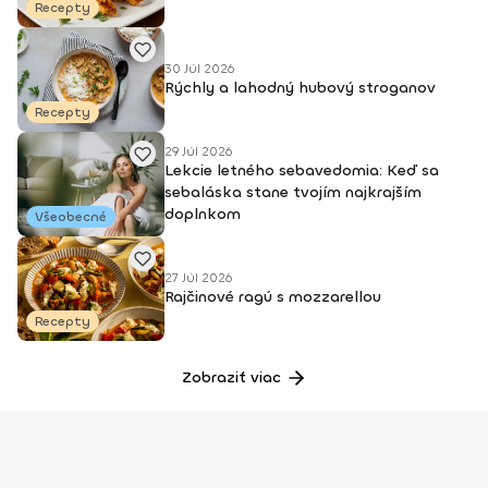
Recepty
30 Júl 2026
Rýchly a lahodný hubový stroganov
Recepty
29 Júl 2026
Lekcie letného sebavedomia: Keď sa
sebaláska stane tvojím najkrajším
doplnkom
Všeobecné
27 Júl 2026
Rajčinové ragú s mozzarellou
Recepty
Zobraziť viac