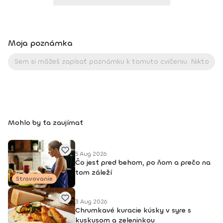
Moja poznámka
Mohlo by ťa zaujímať
5 Aug 2026
Čo jesť pred behom, po ňom a prečo na
tom záleží
Stravovanie
3 Aug 2026
Chrumkavé kuracie kúsky v syre s
kuskusom a zeleninkou