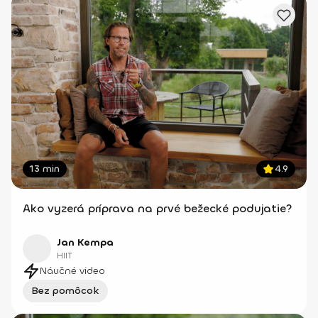
13 min
4.9
Ako vyzerá príprava na prvé bežecké podujatie?
Jan Kempa
HIIT
Náučné video
Bez pomôcok