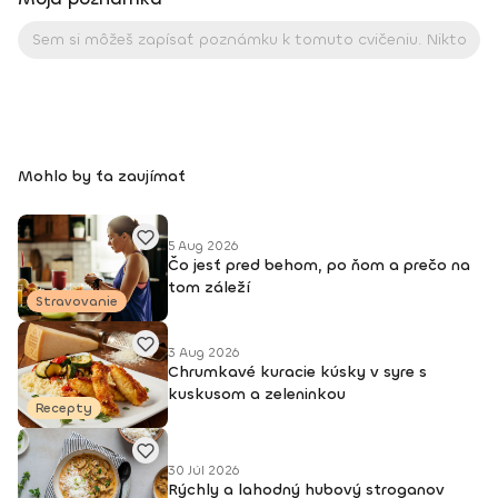
Mohlo by ťa zaujímať
5 Aug 2026
Čo jesť pred behom, po ňom a prečo na
tom záleží
Stravovanie
3 Aug 2026
Chrumkavé kuracie kúsky v syre s
kuskusom a zeleninkou
Recepty
30 Júl 2026
Rýchly a lahodný hubový stroganov