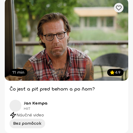
11 min
4.9
Čo jesť a piť pred behom a po ňom?
Jan Kempa
HIIT
Náučné video
Bez pomôcok