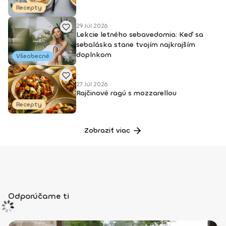
Recepty
29 Júl 2026
Lekcie letného sebavedomia: Keď sa
sebaláska stane tvojím najkrajším
doplnkom
Všeobecné
27 Júl 2026
Rajčinové ragú s mozzarellou
Recepty
Zobraziť viac
Odporúčame ti