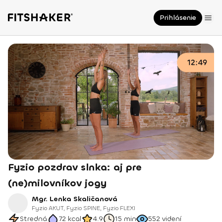
Prihlásenie
Fyzio pozdrav slnka: aj pre
(ne)milovníkov jogy
Mgr. Lenka Skaličanová
Fyzio AKUT, Fyzio SPINE, Fyzio FLEXI
Stredná
72
kcal
4.9
15 min
552
videní