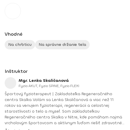
Vhodné
Na chrbticu
Na správne držanie tela
Inštruktor
Mgr. Lenka Skaličanová
Fyzio AKUT, Fyzio SPINE, Fyzio FLEXI
Športový fyzioterapeut | Zakladateľka Regeneračného
centra Skalka Volám sa Lenka Skaličanová a viac než 11
rokov sa venujem fyzioterapii, regenerácii a celostnej
starostlivosti o telo a myseľ. Som zakladateľkou
Regeneračného centra Skalka v Nitre, kde pomáham najmä
vrcholovým športovcom a aktívnym ľuďom riešiť zdravotné
problémy, predchádzať zraneniam a zlepšovať výkonnosť.