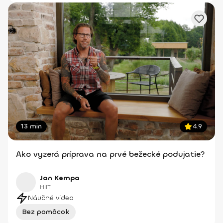
13 min
4.9
Ako vyzerá príprava na prvé bežecké podujatie?
Jan Kempa
HIIT
Náučné video
Bez pomôcok