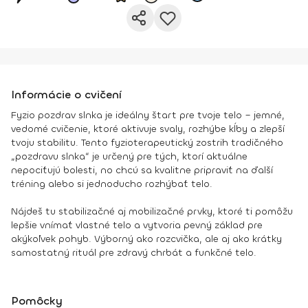
Informácie o cvičení
Fyzio pozdrav slnka je ideálny štart pre tvoje telo – jemné,
vedomé cvičenie, ktoré aktivuje svaly, rozhýbe kĺby a zlepší
tvoju stabilitu. Tento fyzioterapeutický zostrih tradičného
„pozdravu slnka“ je určený pre tých, ktorí aktuálne
nepociťujú bolesti, no chcú sa kvalitne pripraviť na ďalší
tréning alebo si jednoducho rozhýbať telo.
Nájdeš tu stabilizačné aj mobilizačné prvky, ktoré ti pomôžu
lepšie vnímať vlastné telo a vytvoria pevný základ pre
akýkoľvek pohyb. Výborný ako rozcvička, ale aj ako krátky
samostatný rituál pre zdravý chrbát a funkčné telo.
Pomôcky