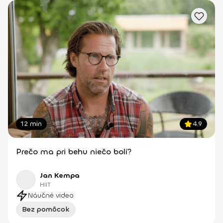
12 min
4.9
Prečo ma pri behu niečo bolí?
Jan Kempa
HIIT
Náučné video
Bez pomôcok