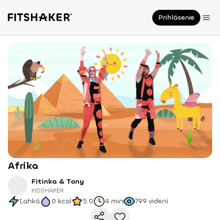
Prihlásenie
Afrika
Fitinka & Tony
KIDSHAKER
Ľahká
0
kcal
5.0
4 min
799
videní