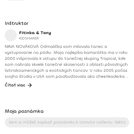
Inštruktor
Fitinka & Tony
KIDSHAKER
NINA NOVÁKOVÁ Odmalička som milovala tanec a
vystupovanie na pódiu. Moja najlepšia kamarátka ma v roku
2000 inšpirovala k vstupu do tanečnej skupiny Tropical, kde
som nabrala skvelé tanečné skúsenosti z oblasti pôvodných
latinskoamerických a exotických tancov. V roku 2005 počas
svojho štúdia v USA som povzbudzovala ako cheerleaderka a
takto postupne som naberala rôzne skúsenosti v oblasti
Čítať viac
tanca a športu. V roku 2010 som sa stala certifikovanou
zumba inštruktorkou a tento fenomén ma chytil natoľko, že
som sa rozhodla venovať aj iným skupinovým cvičeniam –
napr. aerobiku, bodyformingu a pod. Keď som sa spoznala
Moja poznámka
so svojím manželom Máriom, vedela som, že jeho energia mi
je blízka 😊, a stali sa z nás skvelí kamaráti. Dokonca jedno
obdobie navštevoval aj moje zumba hodiny 😊. Postupne
sme zistili, že k sebe jednoducho patríme, a ja som vďaka