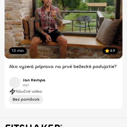
13 min
4.9
Ako vyzerá príprava na prvé bežecké podujatie?
Jan Kempa
HIIT
Náučné video
Bez pomôcok