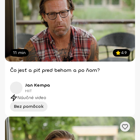
11 min
4.9
Čo jesť a piť pred behom a po ňom?
Jan Kempa
HIIT
Náučné video
Bez pomôcok