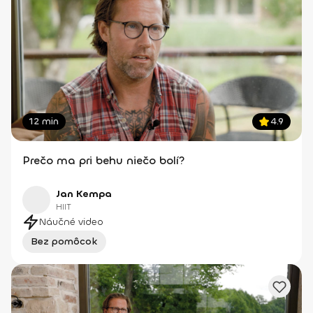
12 min
4.9
Prečo ma pri behu niečo bolí?
Jan Kempa
HIIT
Náučné video
Bez pomôcok