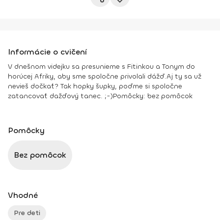
Informácie o cvičení
V dnešnom videjku sa presunieme s Fitinkou a Tonym do
horúcej Afriky, aby sme spoločne privolali dážď.
Aj ty sa už
nevieš dočkať? Tak hopky šupky, poďme si spoločne
zatancovať dažďový tanec. ;-)
Pomôcky:
bez pomôcok
Pomôcky
Bez pomôcok
Vhodné
Pre deti