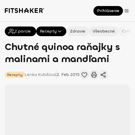
Prihlásenie
2
Všetky
porcie
Recepty
Zdravie
Všeobecné
Cvičen
Chutné quinoa raňajky s
malinami a mandľami
Lenka
Kubišová
2. Feb 2015
Recepty