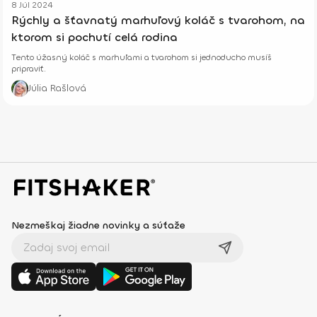
8 Júl 2024
Rýchly a šťavnatý marhuľový koláč s tvarohom, na
ktorom si pochutí celá rodina
Tento úžasný koláč s marhuľami a tvarohom si jednoducho musíš
pripraviť.
Júlia Rašlová
Nezmeškaj žiadne novinky a súťaže