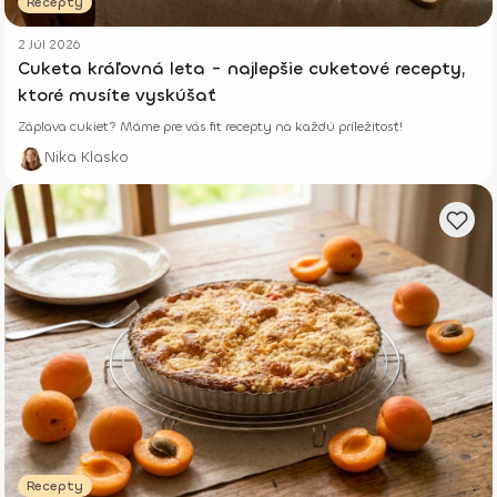
Recepty
2 Júl 2026
Cuketa kráľovná leta - najlepšie cuketové recepty,
ktoré musíte vyskúšať
Záplava cukiet? Máme pre vás fit recepty na každú príležitosť!
Nika Klasko
Recepty