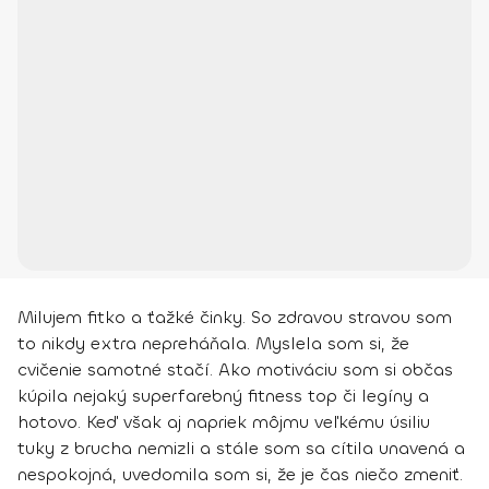
Milujem fitko a ťažké činky. So zdravou stravou som
to nikdy extra nepreháňala. Myslela som si, že
cvičenie samotné stačí. Ako motiváciu som si občas
kúpila nejaký superfarebný fitness top či legíny a
hotovo. Keď však aj napriek môjmu veľkému úsiliu
tuky z brucha nemizli a stále som sa cítila unavená a
nespokojná, uvedomila som si, že je čas niečo zmeniť.