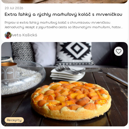
20 Júl 2026
Extra ľahký a rýchly marhuľový koláč s mrveničkou
Priprav si extra ľahký marhuľový koláč s chrumkavou mrveničkou.
Jednoduchý recept z jogurtového cesta so šťavnatými marhuľami, hotový
z pár surovín.
Iveta Kašická
Recepty