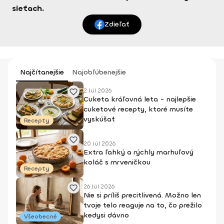
sieťach.
Zdieľať
Najčítanejšie
Najobľúbenejšie
2 Júl 2026
Cuketa kráľovná leta - najlepšie
cuketové recepty, ktoré musíte
vyskúšať
Recepty
20 Júl 2026
Extra ľahký a rýchly marhuľový
koláč s mrveničkou
Recepty
26 Júl 2026
Nie si príliš precitlivená. Možno len
tvoje telo reaguje na to, čo prežilo
kedysi dávno
Všeobecné