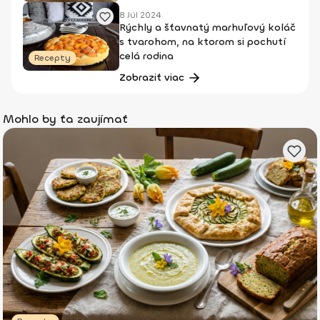
8 Júl 2024
Rýchly a šťavnatý marhuľový koláč
s tvarohom, na ktorom si pochutí
celá rodina
Recepty
Zobraziť viac
Mohlo by ťa zaujímať