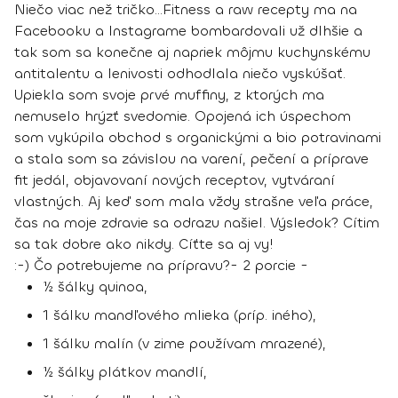
Niečo viac než tričko…
Fitness a raw recepty ma na
Facebooku a Instagrame bombardovali už dlhšie a
tak som sa konečne aj napriek môjmu kuchynskému
antitalentu a lenivosti odhodlala niečo vyskúšať.
Upiekla som svoje prvé muffiny, z ktorých ma
nemuselo hrýzť svedomie. Opojená ich úspechom
som vykúpila obchod s organickými a bio potravinami
a stala som sa závislou na varení, pečení a príprave
fit jedál, objavovaní nových receptov, vytváraní
vlastných. Aj keď som mala vždy strašne veľa práce,
čas na moje zdravie sa odrazu našiel. Výsledok?
Cítim
sa tak dobre ako nikdy.
Cíťte sa aj vy!
:-)
Čo potrebujeme na prípravu?
- 2 porcie -
½ šálky quinoa,
1 šálku mandľového mlieka (príp. iného),
1 šálku malín (v zime používam mrazené),
½ šálky plátkov mandlí,