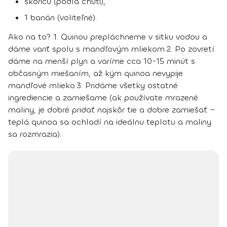
škoricu (podľa chuti),
1 banán (voliteľné).
Ako na to?
1.
Quinou prepláchneme v sitku vodou a
dáme variť spolu s mandľovým mliekom.
2.
Po zovretí
dáme na menší plyn a varíme cca 10-15 minút s
občasným miešaním, až kým quinoa nevypije
mandľové mlieko.
3.
Pridáme všetky ostatné
ingrediencie a zamiešame (ak používate mrazené
maliny, je dobré pridať najskôr tie a dobre zamiešať –
teplá quinoa sa ochladí na ideálnu teplotu a maliny
sa rozmrazia).