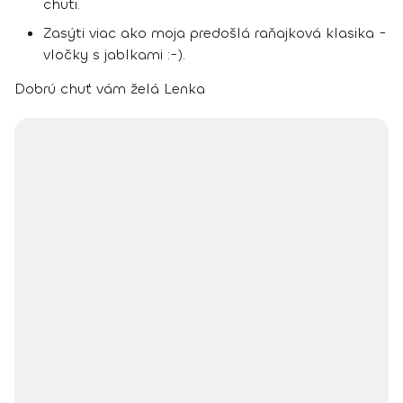
chuti.
Zasýti viac ako moja predošlá raňajková klasika -
vločky s jablkami :-).
Dobrú chuť vám želá Lenka