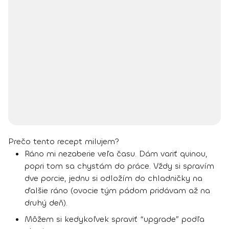
Prečo tento recept milujem?
Ráno mi nezaberie veľa času. Dám variť quinou,
popri tom sa chystám do práce. Vždy si spravím
dve porcie, jednu si odložím do chladničky na
ďalšie ráno (ovocie tým pádom pridávam až na
druhý deň).
Môžem si kedykoľvek spraviť “upgrade” podľa