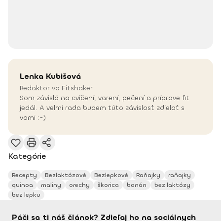
Lenka
Kubišová
Redaktor vo Fitshaker
Som závislá na cvičení, varení, pečení a príprave fit
jedál. A veľmi rada budem túto závislosť zdielať s
vami :-)
Kategórie
Recepty
Bezlaktózové
Bezlepkové
Raňajky
raňajky
quinoa
maliny
orechy
škorica
banán
bez laktózy
bez lepku
Páči sa ti náš článok? Zdieľaj ho na sociálnych